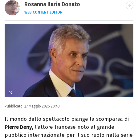
Rosanna Ilaria Donato
WEB CONTENT EDITOR
Laureata in Linguaggi dei Media, mi dedico
al mondo dell’intrattenimento da 10 anni.
Ho lavorato come web content editor
freelance per diverse testate.
IPA
Pubblicato:
27 Maggio 2026 20:40
Il mondo dello spettacolo piange la scomparsa di
Pierre Deny
, l’attore francese noto al grande
pubblico internazionale per il suo ruolo nella serie