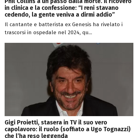
Phil Collins a un passo dalla morte. Il ricovero
in clinica e la confessione: “I reni stavano
cedendo, la gente veniva a dirmi addio”
Il cantante e batterista ex Genesis ha rivelato i
trascorsi in ospedale nel 2024, qu...
Gigi Proietti, stasera in TV il suo vero
capolavoro: il ruolo (soffiato a Ugo Tognazzi)
che l’ha reso leggenda