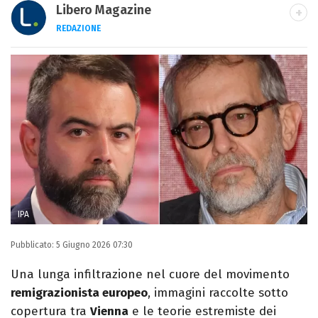
Libero Magazine
REDAZIONE
E-MAIL
INSTAGRAM
FACEBOOK
Libero Magazine è il canale del portale
Libero.it dedicato al mondo della
televisione, dello spettacolo e del gossip.
IPA
Pubblicato:
5 Giugno 2026 07:30
Una lunga infiltrazione nel cuore del movimento
remigrazionista europeo
, immagini raccolte sotto
copertura tra
Vienna
e le teorie estremiste dei