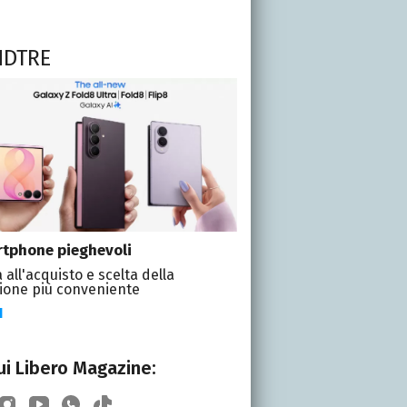
NDTRE
tphone pieghevoli
 all'acquisto e scelta della
ione più conveniente
I
i Libero Magazine: