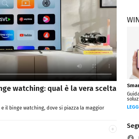
WI
Smar
nge watching: qual è la vera scelta
Guida
soluz
LEGG
a e il binge watching, dove si piazza la maggior
Segu