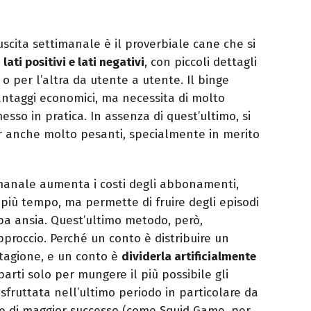
scita settimanale è il proverbiale cane che si
o
lati positivi e lati negativi
, con piccoli dettagli
 per l’altra da utente a utente. Il binge
ntaggi economici, ma necessita di molto
sso in pratica. In assenza di quest’ultimo, si
iler anche molto pesanti, specialmente in merito
timanale aumenta i costi degli abbonamenti,
r più tempo, ma permette di fruire degli episodi
a ansia. Quest’ultimo metodo, però,
pproccio. Perché un conto è distribuire un
stagione, e un conto è
dividerla artificialmente
parti solo per mungere il più possibile gli
 sfruttata nell’ultimo periodo in particolare da
rie di maggior successo (come Squid Game, per