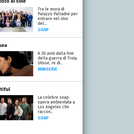
osto al sole
Tra le mura di
Palazzo Palladini per
entrare nel vivo
del...
SOAP
sea
A 20 anni dalla fine
della guerra di Troia,
Ulisse, re di...
MINISERIE
tiful
La celebre soap
opera ambientata a
Los Angeles che
raccon...
SOAP