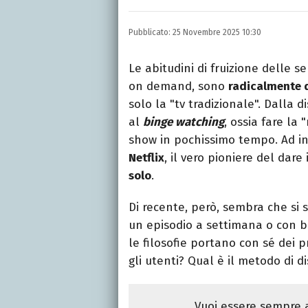
INSTAGRAM
FACEBOOK
Appassionato di sport, a
Pubblicato:
25 Novembre 2025 10:30
tutto ciò che è stato gi
tempo libero.
Le abitudini di fruizione delle se
on demand, sono
radicalmente d
solo la "tv tradizionale". Dalla 
al
binge watching
, ossia fare la
show in pochissimo tempo. Ad i
Netflix
, il vero pioniere del dare
solo
.
Di recente, però, sembra che si 
un episodio a settimana o con bl
le filosofie portano con sé dei 
gli utenti? Qual è il metodo di 
Vuoi essere sempre a