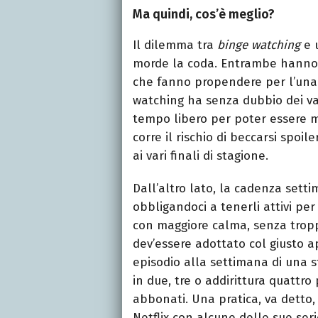
Ma quindi, cos’è meglio?
Il dilemma tra
binge watching
e u
morde la coda. Entrambe hann
che fanno propendere per l’una o
watching ha senza dubbio dei va
tempo libero per poter essere me
corre il rischio di beccarsi spo
ai vari finali di stagione.
Dall’altro lato, la cadenza set
obbligandoci a tenerli attivi pe
con maggiore calma, senza tropp
dev’essere adottato col giusto a
episodio alla settimana di una 
in due, tre o addirittura quattro 
abbonati. Una pratica, va detto,
Netflix con alcune delle sue se