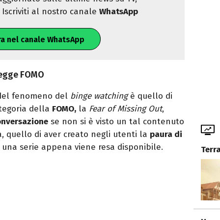
Iscriviti al nostro canale
WhatsApp
ra nel canale WhatsApp
 legge FOMO
i del fenomeno del
binge watching
è quello di
tegoria della
FOMO,
la
Fear of Missing Out
,
conversazione
se non si è visto un tal contenuto
a, quello di aver creato negli utenti la
paura di
e una serie appena viene resa disponibile.
Terr