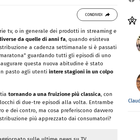
vido consumatore di manga e film, cultore di
CONDIVIDI
rato da Quentin Tarantino e musicista nel
rie tv, o in generale dei prodotti in streaming e
iverse da quelle di anni fa
, quando esisteva
distribuzione a cadenza settimanale si è passati
 "maratona" guardando tutti gli episodi di uno
naugurare questa nuova abitudine è stato
 in pasto agli utenti
intere stagioni in un colpo
stia
tornando a una fruizione più classica
, con
Clau
occhi di due-tre episodi alla volta. Entrambe
pro e dei contro, ma cosa preferiscono davvero
distribuzione più apprezzato dai consumatori?
ggiornato sulle ultime news su TV,