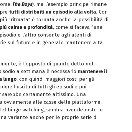
(come
The Boys
), ma l’esempio principe rimane
empre
tutti distribuiti un episodio alla volta
. Con
più "ritmata" è tornata anche la possibilità di
 più calma e profondità
, come si faceva "una
pisodio e l’altro consente agli utenti di
orie sul futuro e in generale mantenere alta
iamente, è l’opposto di quanto detto nel
pisodio a settimana è necessario
mantenere il
a lungo
, con quindi maggiori costi per gli
ere l’uscita di tutti gli episodi e poi
er sarebbe certamente altissimo. Una
va ovviamente alle casse delle piattaforme,
 del binge watching, sembra aver deposto le
na variante anche per le proprie serie di