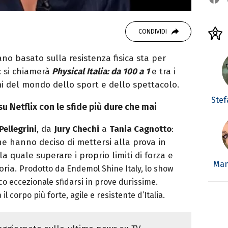
CONDIVIDI
ano basato sulla resistenza fisica sta per
: si chiamerà
Physical Italia: da 100 a 1
e tra i
mi del mondo dello sport e dello spettacolo.
Stef
su Netflix con le sfide più dure che mai
Pellegrini
, da
Jury Chechi
a
Tania Cagnotto
:
e hanno deciso di mettersi alla prova in
a quale superare i proprio limiti di forza e
Man
oria.
Prodotto da Endemol Shine Italy, lo show
co eccezionale sfidarsi in prove durissime.
a il corpo più forte, agile e resistente d’Italia.