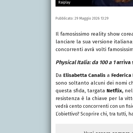
Raiplay
Pubblicato:
29 Maggio 2026 13:29
Il famosissimo reality show core
lanciare la sua versione italiana
concorrenti avrà volti famosissi
Physical Italia: da 100 a 1
arriva 
Da
Elisabetta Canalis
a
Federica 
sono soltanto alcuni dei nomi ch
questa sfida, targata
Netflix,
nell
resistenza è la chiave per la vitt
vedrà cento concorrenti con un fisi
L’obiettivo? Scoprire chi, tra tutti, h