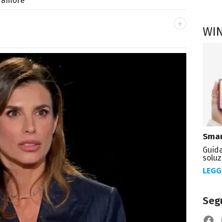
l'amore
WI
 di cinema e TV, dopo la laurea in Lettere
n Editoria e Giornalismo e trasformo la
 in un lavoro.
Smar
Guida
soluz
LEGG
Segu