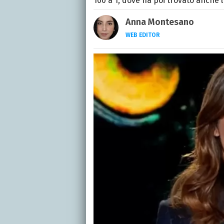
100 a 1, dove ha poi trovato anche 
Anna Montesano
WEB EDITOR
Web editor appassionata
Moderne mi specializzo i
passione per la scrittura