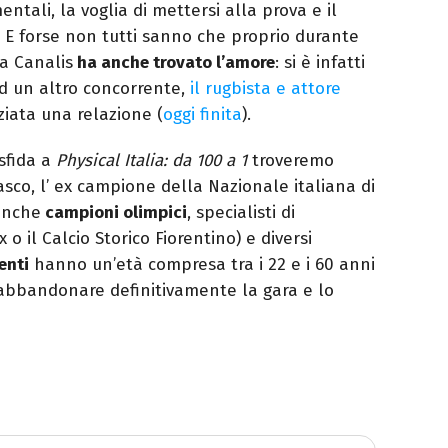
tali, la voglia di mettersi alla prova e il
t. E forse non tutti sanno che proprio durante
la Canalis
ha anche trovato l’amore
: si è infatti
ad un altro concorrente,
il rugbista e attore
iziata una relazione (
oggi finita
).
 sfida a
Physical Italia: da 100 a 1
troveremo
o, l’ ex campione della Nazionale italiana di
 anche
campioni olimpici
, specialisti di
 o il Calcio Storico Fiorentino) e diversi
enti
hanno un’età compresa tra i 22 e i 60 anni
 abbandonare definitivamente la gara e lo