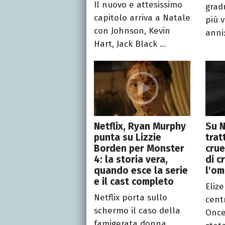
Il nuovo e attesissimo
grad
capitolo arriva a Natale
più v
con Johnson, Kevin
anni:
Hart, Jack Black ...
Netflix, Ryan Murphy
Su N
punta su Lizzie
trat
Borden per Monster
crue
4: la storia vera,
di c
quando esce la serie
l'om
e il cast completo
Eliz
Netflix porta sullo
cent
schermo il caso della
Once
famigerata donna