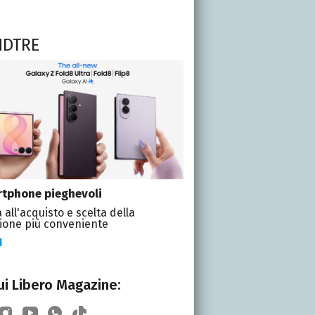
NDTRE
tphone pieghevoli
 all'acquisto e scelta della
ione più conveniente
I
i Libero Magazine: