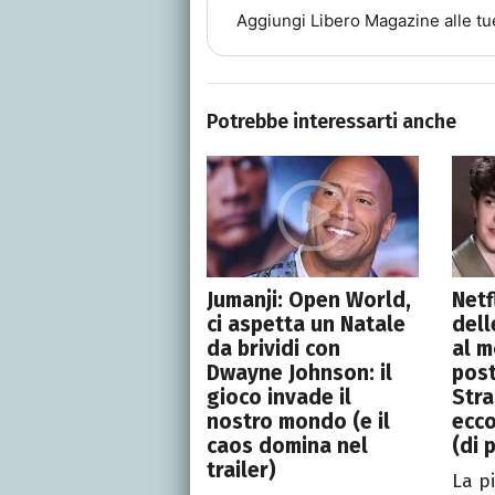
Aggiungi
Libero Magazine
alle tu
Potrebbe interessarti anche
Jumanji: Open World,
Netf
ci aspetta un Natale
dell
da brividi con
al m
Dwayne Johnson: il
post
gioco invade il
Stra
nostro mondo (e il
ecco
caos domina nel
(di 
trailer)
La p