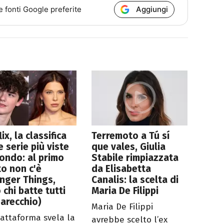
Aggiungi
e fonti Google preferite
lix, la classifica
Terremoto a Tú sí
e serie più viste
que vales, Giulia
ondo: al primo
Stabile rimpiazzata
o non c'è
da Elisabetta
nger Things,
Canalis: la scelta di
 chi batte tutti
Maria De Filippi
parecchio)
Maria De Filippi
iattaforma svela la
avrebbe scelto l’ex