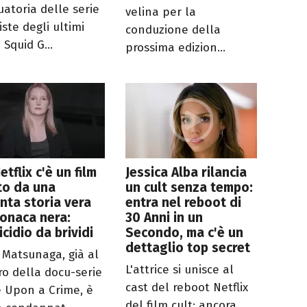
uatoria delle serie
velina per la
iste degli ultimi
conduzione della
 Squid G...
prossima edizion...
etflix c'è un film
Jessica Alba rilancia
to da una
un cult senza tempo:
nta storia vera
entra nel reboot di
ronaca nera:
30 Anni in un
icidio da brividi
Secondo, ma c'è un
dettaglio top secret
e Matsunaga, già al
L'attrice si unisce al
ro della docu-serie
cast del reboot Netflix
 Upon a Crime, è
del film cult: ancora