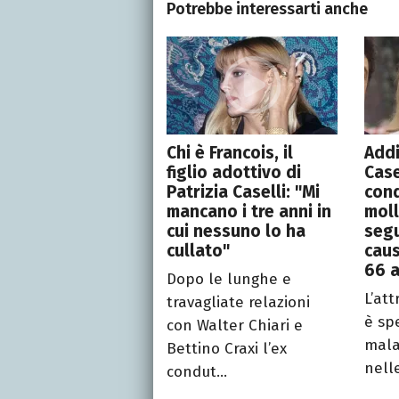
Potrebbe interessarti anche
Chi è Francois, il
Addi
figlio adottivo di
Case
Patrizia Caselli: "Mi
cond
mancano i tre anni in
moll
cui nessuno lo ha
segu
cullato"
caus
66 a
Dopo le lunghe e
L’att
travagliate relazioni
è sp
con Walter Chiari e
mala
Bettino Craxi l’ex
nelle
condut...