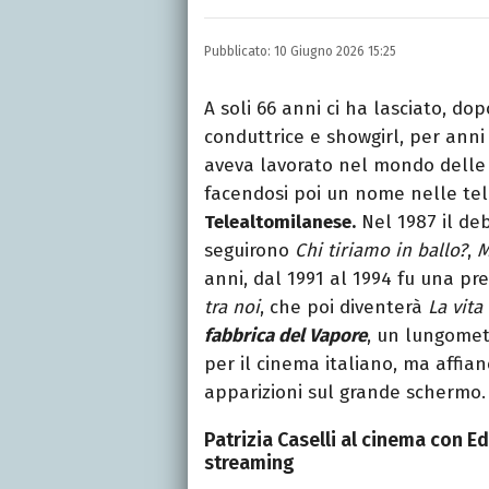
INSTAGRAM
FACEBOOK
Appassionato di sport, a
Pubblicato:
10 Giugno 2026 15:25
tutto ciò che è stato gi
tempo libero.
A soli 66 anni ci ha lasciato, d
conduttrice e showgirl, per anni t
aveva lavorato nel mondo delle 
facendosi poi un nome nelle tel
Telealtomilanese.
Nel 1987 il de
seguirono
Chi tiriamo in ballo?
,
M
anni, dal 1991 al 1994 fu una pr
tra noi
, che poi diventerà
La vita 
fabbrica del Vapore
, un lungome
per il cinema italiano, ma affi
apparizioni sul grande schermo.
Patrizia Caselli al cinema con E
streaming