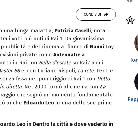
vido consumatore di manga e film, cultore di
CONDIVIDI
rato da Quentin Tarantino e musicista nel
opo una lunga malattia,
Patrizia Caselli
, nota
ra i volti più noti di Rai 1. Da giovanissima
pubblicità e del cinema al fianco di
Nanni Lo
y,
evisioni private come
Antennatre a
Pat
butto in Rai con
Bella d’estate
su Rai2 a cui
aster 88
e, con Luciano Rispoli,
La rete.
Per tre
esenza fissa nel pomeriggio di Rai 1 con
Detto
in diretta
. Nel 2000 tornò al cinema con
La
traggio che segnò un momento fondamentale
Pepp
ancò anche
Edoardo Leo
in una delle sue prime
doardo Leo in Dentro la città e dove vederlo in