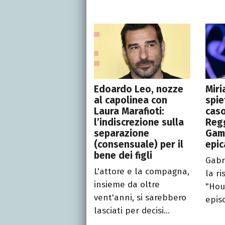
Edoardo Leo, nozze
Mir
al capolinea con
spie
Laura Marafioti:
caso
l’indiscrezione sulla
Regg
separazione
Game
(consensuale) per il
epic
bene dei figli
Gabr
L'attore e la compagna,
la ri
insieme da oltre
"Hous
vent'anni, si sarebbero
episo
lasciati per decisi...