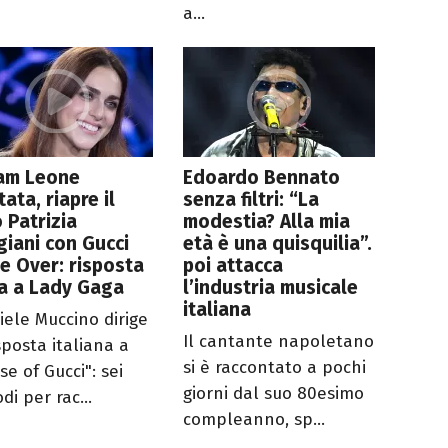
a...
iam Leone
Edoardo Bennato
tata, riapre il
senza filtri: “La
 Patrizia
modestia? Alla mia
iani con Gucci
età è una quisquilia”.
 Over: risposta
poi attacca
a a Lady Gaga
l’industria musicale
italiana
iele Muccino dirige
Il cantante napoletano
sposta italiana a
si è raccontato a pochi
e of Gucci": sei
giorni dal suo 80esimo
di per rac...
compleanno, sp...