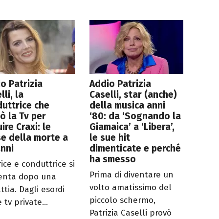
o Patrizia
Addio Patrizia
lli, la
Caselli, star (anche)
uttrice che
della musica anni
ò la Tv per
‘80: da ‘Sognando la
ire Craxi: le
Giamaica’ a ‘Libera’,
e della morte a
le sue hit
nni
dimenticate e perché
ha smesso
rice e conduttrice si
Prima di diventare un
enta dopo una
volto amatissimo del
ttia. Dagli esordi
piccolo schermo,
 tv private...
Patrizia Caselli provò