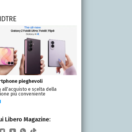
NDTRE
tphone pieghevoli
 all'acquisto e scelta della
ione più conveniente
I
i Libero Magazine: