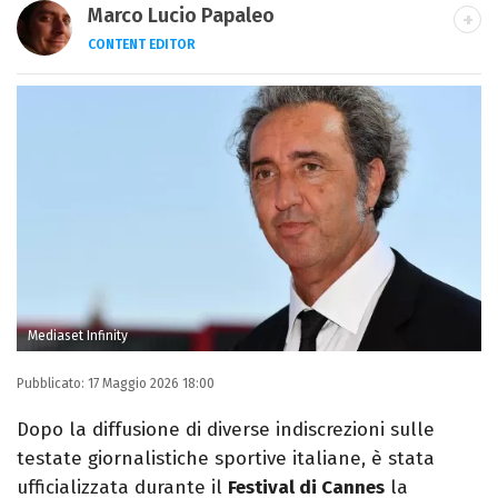
Marco Lucio Papaleo
CONTENT EDITOR
LINKEDIN
FACEBOOK
ALTRI SITI
Per vivere (in ogni senso) scrivo e descrivo:
mi interessa molto il contenuto, ma spesso
resto affascinato dall'utilizzo del
contenitore. Amo Tetris e le narrazioni
interattive.
Mediaset Infinity
Pubblicato:
17 Maggio 2026 18:00
Dopo la diffusione di diverse indiscrezioni sulle
testate giornalistiche sportive italiane, è stata
ufficializzata durante il
Festival di Cannes
la