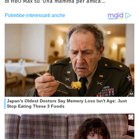
di HBO Max su 'Una mamma per amica'...