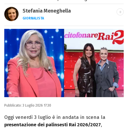
Stefania Meneghella
GIORNALISTA
Giornalista pubblicista, scrittrice e critica
d’arte, sono autrice di quattro romanzi e
fondatrice di Kosmo Magazine
IPA
Pubblicato:
3 Luglio 2026 17:30
Oggi venerdì 3 luglio è in andata in scena la
presentazione dei palinsesti Rai 2026/2027
,