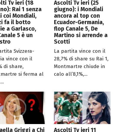
lti Tv ieri (18
Ascolti Tv ieri (25
no): Rai 1 senza
giugno): i Mondiali
li coi Mondiali,
ancora al top con
i fa il botto
Ecuador-Germania,
ie a Garlasco,
flop Canale 5, De
anale 5 è un
Martino si arrende a
stro
Scotti
rtita Svizzera-
La partita vince con il
ia vince con il
28,7% di share su Rai 1,
% di share,
Montmartre chiude in
martre si ferma al
calo all’8,1%,...
...
aella Griggi a Chi
Ascolti Tv ieri 11