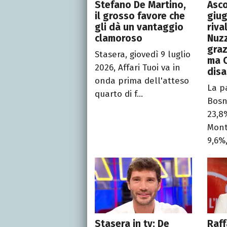
Stefano De Martino,
Asco
il grosso favore che
giug
gli dà un vantaggio
riva
clamoroso
Nuzz
graz
Stasera, giovedì 9 luglio
ma C
2026, Affari Tuoi va in
disa
onda prima dell'atteso
La pa
quarto di f...
Bosn
23,8
Mont
9,6%,
Stasera in tv: De
Raff