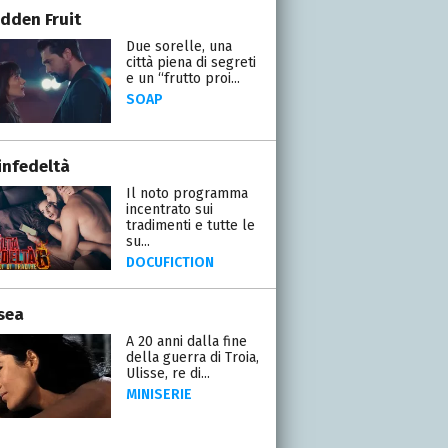
idden Fruit
Due sorelle, una
città piena di segreti
e un “frutto proi...
SOAP
infedeltà
Il noto programma
incentrato sui
tradimenti e tutte le
su...
DOCUFICTION
sea
A 20 anni dalla fine
della guerra di Troia,
Ulisse, re di...
MINISERIE