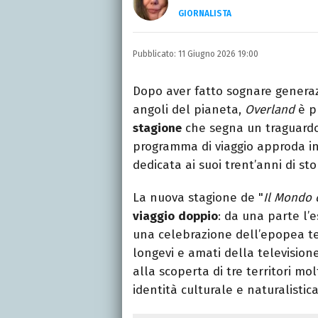
GIORNALISTA
Nella mia vita non posson
dell'inquietudine sul c
Pubblicato:
11 Giugno 2026 19:00
Dopo aver fatto sognare generazi
angoli del pianeta,
Overland
è p
stagione
che segna un traguardo 
programma di viaggio approda i
dedicata ai suoi trent’anni di sto
La nuova stagione de "
Il Mondo 
viaggio
doppio
: da una parte l’e
una celebrazione dell’epopea tel
longevi e amati della televisione
alla scoperta di tre territori mo
identità culturale e naturalistica