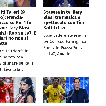
lti Tv ieri (9
Stasera in tv: Ilary
io): Francia-
Blasi tra musica e
cco su Rai 1 fa
spettacolo con Tim
lare Ilary Blasi,
Battiti Live
igli flop su La7. E
Cosa vedere stasera in
artino non si
tv? Corrado Formigli con
atta
Speciale PiazzaPulita
rtita trionfa in
su La7, Amadeu...
a serata con il
 di share su Rai 1,
ti Live cala...