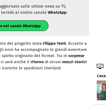
ggiornato sulle ultime news su TV,
Iscriviti al nostro canale
WhatsApp
ra nel canale WhatsApp
bolo del progetto resta
Filippo Tenti
. Accanto a
negli anni ha accompagnato le grandi avventure
spirito originario del format. Tra le
sorprese
ci sarà anche il
ritorno
di alcuni
mezzi
storici
 iconiche le spedizioni
Overland
.
Casa