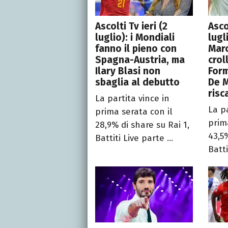
Ascolti Tv ieri (2
Asco
luglio): i Mondiali
lugl
fanno il pieno con
Maro
Spagna-Austria, ma
crol
Ilary Blasi non
Form
sbaglia al debutto
De M
risc
La partita vince in
La pa
prima serata con il
prim
28,9% di share su Rai 1,
43,5%
Battiti Live parte ...
Batti