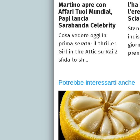
Martino apre con
l’ha
Affari Tuoi Mundial,
l’er
Papi lancia
Scia
Sarabanda Celebrity
Stan
Cosa vedere oggi in
indis
prima serata: il thriller
gior
Girl in the Attic su Rai 2
prend
sfida lo sh...