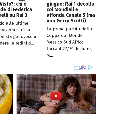
 Visto?: chi è
giugno: Rai 1 decolla
ede di Federica
coi Mondiali e
relli su Rai 3
affonda Canale 5 (ma
non Gerry Scotti)
do alle ultime
La prima partita della
crezioni sarà la
Coppa del Mondo
nalista genovese a
Messico-Sud Africa
ere le redini d...
tocca il 27,1% di share,
M...