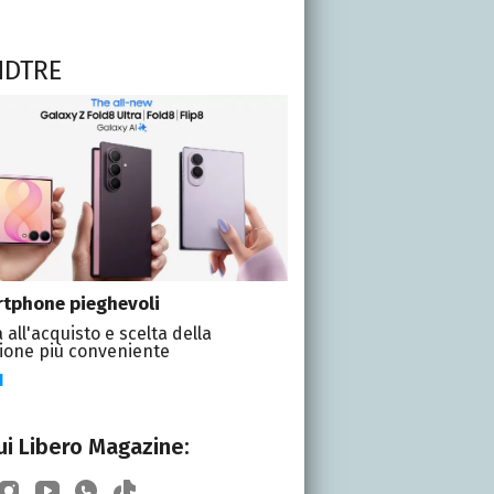
NDTRE
tphone pieghevoli
 all'acquisto e scelta della
ione più conveniente
I
i Libero Magazine: