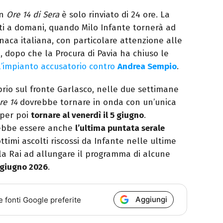
on
Ore 14 di Sera
è solo rinviato di 24 ore. La
tti a domani, quando Milo Infante tornerà ad
onaca italiana, con particolare attenzione alle
, dopo che la Procura di Pavia ha chiuso le
l’impianto accusatorio contro
Andrea Sempio
.
prio sul fronte Garlasco, nelle due settimane
re 14
dovrebbe tornare in onda con un’unica
 per poi
tornare al venerdì il 5 giugno
.
rebbe essere anche
l’ultima puntata serale
ottimi ascolti riscossi da Infante nelle ultime
a Rai ad allungare il programma di alcune
giugno 2026
.
Aggiungi
e fonti Google preferite