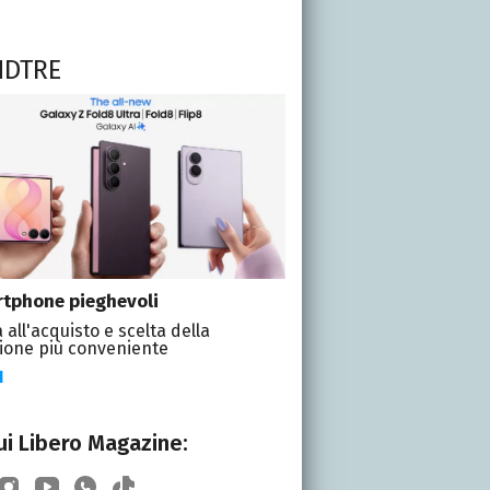
NDTRE
tphone pieghevoli
 all'acquisto e scelta della
ione più conveniente
I
i Libero Magazine: