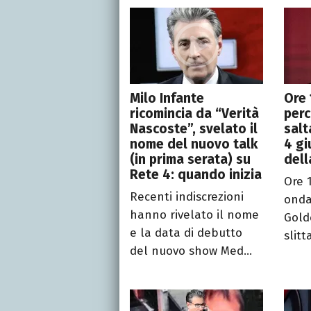
Milo Infante
Ore 
ricomincia da “Verità
perc
Nascoste”, svelato il
salt
nome del nuovo talk
4 gi
(in prima serata) su
dell
Rete 4: quando inizia
Ore 
Recenti indiscrezioni
onda 
hanno rivelato il nome
Gold
e la data di debutto
slitt
del nuovo show Med...