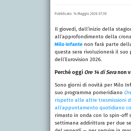
E-MAIL
INSTAGRAM
FACEBO
Libero Magazine è il can
Pubblicato:
14 Maggio 2026 07:30
della televisione, dello 
Il giovedì, dall’inizio della stagi
all’approfondimento della cron
Milo Infante
non farà parte della 
questa sera rivoluzionerà il suo
dell’Eurovision 2026.
Perché oggi
Ore 14 di Sera
non v
Sono giorni di novità per Milo I
suo programma pomeridiano
Ore
rispetto alle altre trasmissioni 
all’appuntamento quotidiano co
rimasto in onda con lo spin-off
settimana addirittura per due s
del venerdì — per seguire in modo