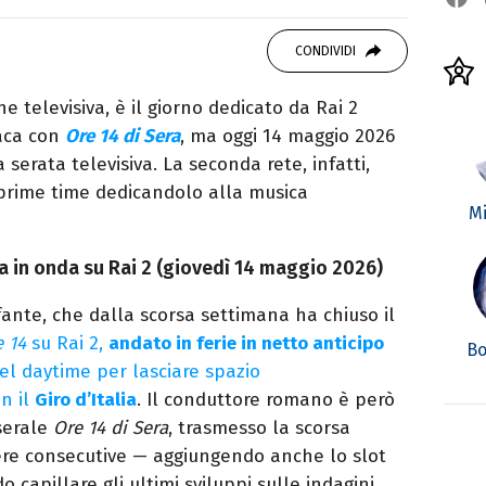
OK
ale del portale Libero.it dedicato al mondo
CONDIVIDI
spettacolo e del gossip.
one televisiva, è il giorno dedicato da Rai 2
aca con
Ore 14 di Sera
, ma oggi 14 maggio 2026
serata televisiva. La seconda rete, infatti,
 prime time dedicandolo alla musica
Mi
a in onda su Rai 2 (giovedì 14 maggio 2026)
nfante, che dalla scorsa settimana ha chiuso il
 14
su Rai 2,
andato in ferie in netto anticipo
Bo
del daytime per lasciare spazio
n il
Giro d’Italia
. Il conduttore romano è però
 serale
Ore 14 di Sera
, trasmesso la scorsa
ere consecutive — aggiungendo anche lo slot
 capillare gli ultimi sviluppi sulle indagini