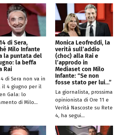
14 di Sera,
Monica Leofreddi, la
hé Milo Infante
verità sull’addio
a la puntata del
(choc) alla Rai e
ugno: la beffa
l’approdo in
a Rai
Mediaset con Milo
Infante: “Se non
14 di Sera non va in
fosse stato per lui…”
il 4 giugno per il
La giornalista, prossima
en Gala: lo
opinionista di Ore 11 e
amento di Milo...
Verità Nascoste su Rete
4, ha segui...