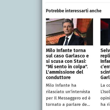
Potrebbe interessarti anche
Milo Infante torna
Selv
sul caso Garlasco e
repl
si scusa con Stasi:
Infa
"Mi sento in colpa".
c’en
L'ammissione del
scin
conduttore
Gar
Milo Infante ha
La c
rilasciato un'intervista
L’Iso
per Il Messaggero ed è
opin
tornato a parlare de...
ha ri