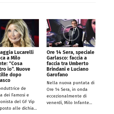
aggia Lucarelli
Ore 14 Sera, speciale
ica a Milo
Garlasco: faccia a
nte: “Cosa
faccia tra Umberto
tro io”. Nuove
Brindani e Luciano
tille dopo
Garofano
lasco
Nella nuova puntata di
onduttrice de
Ore 14 Sera, in onda
la dei Famosi e
eccezionalmente di
ionista del GF Vip
venerdì, Milo Infante...
posto alle dichia...