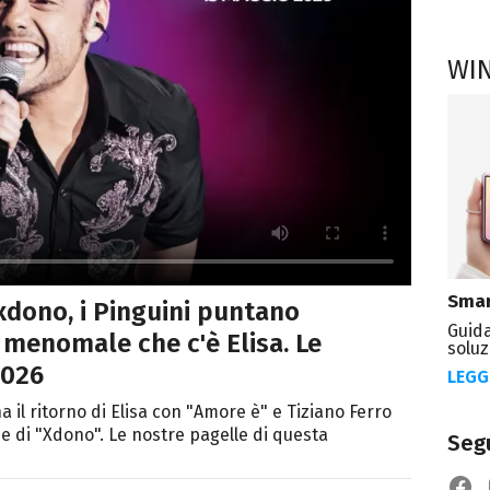
WI
Smar
Xxdono, i Pinguini puntano
Guida
 menomale che c'è Elisa. Le
soluz
2026
LEGG
a il ritorno di Elisa con "Amore è" e Tiziano Ferro
e di "Xdono". Le nostre pagelle di questa
Segu