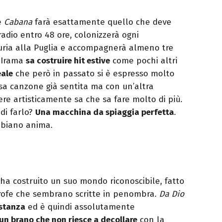
é
Cabana
farà esattamente quello che deve
 radio entro 48 ore, colonizzerà ogni
uria alla Puglia e accompagnerà almeno tre
. Irama
sa costruire hit estive
come pochi altri
eale
che però in passato si è espresso molto
ssa canzone già sentita ma con un’altra
re artisticamente sa che sa fare molto di più.
di farlo?
Una macchina da spiaggia perfetta
.
bbiano anima.
 ha costruito un suo mondo riconoscibile, fatto
trofe che sembrano scritte in penombra.
Da Dio
 stanza
ed è quindi assolutamente
un brano che non riesce a decollare
con la