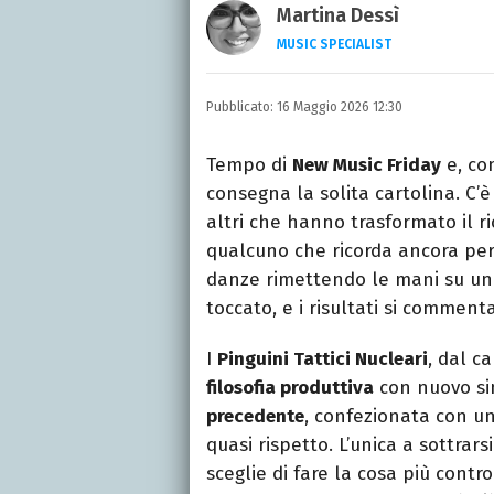
Martina Dessì
MUSIC SPECIALIST
Ascolto, scrivo, a volte 
mio primo amore.
Pubblicato:
16 Maggio 2026 12:30
Tempo di
New Music Friday
e, co
consegna la solita cartolina. C’
altri che hanno trasformato il ri
qualcuno che ricorda ancora per
danze rimettendo le mani su un 
toccato, e i risultati si comment
I
Pinguini Tattici Nucleari
, dal c
filosofia produttiva
con nuovo si
precedente
, confezionata con u
quasi rispetto. L’unica a sottrar
sceglie di fare la cosa più cont