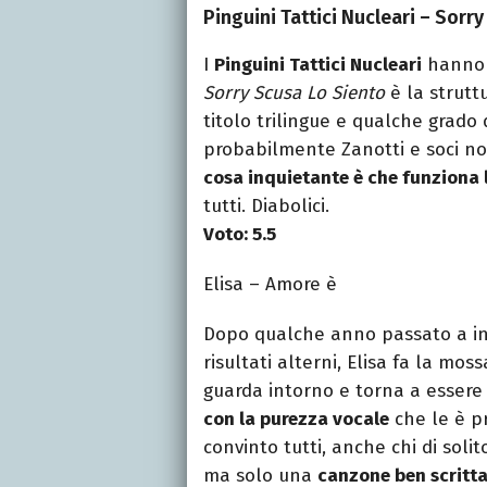
Pinguini Tattici Nucleari – Sorr
I
Pinguini Tattici Nucleari
hanno t
Sorry Scusa Lo Siento
è la struttu
titolo trilingue e qualche grado d
probabilmente Zanotti e soci n
cosa inquietante è che funziona 
tutti. Diabolici.
Voto: 5.5
Elisa – Amore è
Dopo qualche anno passato a i
risultati alterni, Elisa fa la mos
guarda intorno e torna a essere
con la purezza vocale
che le è p
convinto tutti, anche chi di solit
ma solo una
canzone ben scritt