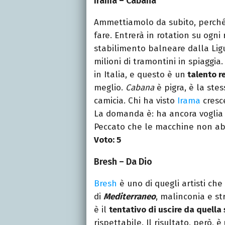
Irama – Cabana
Ammettiamolo da subito, perch
fare. Entrerà in rotation su ogni
stabilimento balneare dalla Lig
milioni di tramontini in spiaggia
in Italia, e questo è un
talento r
meglio.
Cabana
è pigra, è la ste
camicia. Chi ha visto
Irama
cresce
La domanda è: ha ancora voglia 
Peccato che le macchine non a
Voto: 5
Bresh – Da Dio
Bresh
è uno di quegli artisti che
di
Mediterraneo
, malinconia e s
è il
tentativo di uscire da quella
rispettabile. Il risultato, però, è