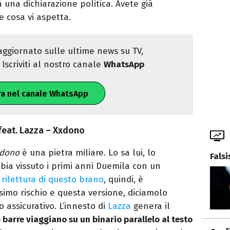
ià una dichiarazione politica. Avete già
 cosa vi aspetta.
ggiornato sulle ultime news su TV,
Iscriviti al nostro canale
WhatsApp
ra nel canale WhatsApp
 feat. Lazza – Xxdono
dono
è una pietra miliare. Lo sa lui, lo
Fals
bia vissuto i primi anni Duemila con un
a
rilettura di questo brano
, quindi, è
imo rischio e questa versione, diciamolo
 assicurativo. L’innesto di
Lazza
genera il
e barre viaggiano su un binario parallelo al testo