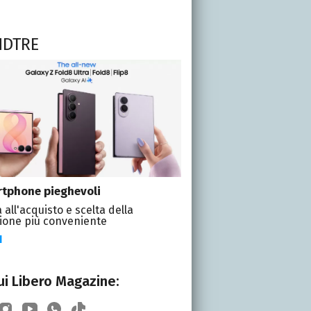
NDTRE
tphone pieghevoli
 all'acquisto e scelta della
ione più conveniente
I
i Libero Magazine: