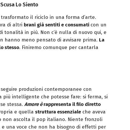
y Scusa Lo Siento
rasformato il riciclo in una forma d’arte.
ra di altri
brani già sentiti e consumati
con un
i tonalità in più. Non c’è nulla di nuovo qui, e
on hanno meno pensato di avvisare prima.
La
lo stesso
. Finiremo comunque per cantarla
nseguire produzioni contemporanee con
sa più intelligente che potesse fare: si ferma, si
 se stessa.
Amore è
rappresenta il filo diretto
ropria e quella
struttura essenziale
che aveva
o non ascolta il pop italiano. Niente fronzoli
a
e una voce che non ha bisogno di effetti per