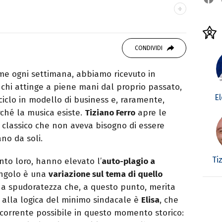
recensisco, smonto classifiche: la musica è il
CONDIVIDI
me ogni settimana, abbiamo ricevuto in
è chi attinge a piene mani dal proprio passato,
El
ciclo in modello di business e, raramente,
ché la musica esiste.
Tiziano Ferro
apre le
classico che non aveva bisogno di essere
ano da soli.
Ti
anto loro, hanno elevato l’
auto-plagio a
ngolo è una
variazione sul tema di quello
na spudoratezza che, a questo punto, merita
si alla logica del minimo sindacale è
Elisa
, che
rocorrente possibile in questo momento storico: