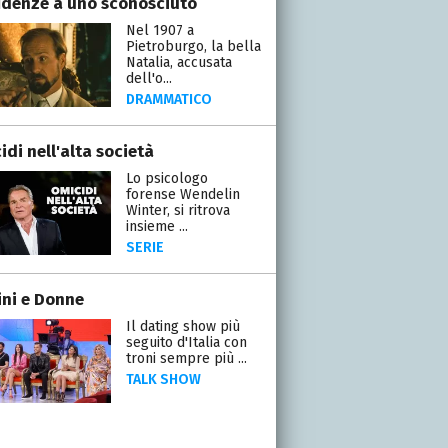
idenze a uno sconosciuto
Nel 1907 a
Pietroburgo, la bella
Natalia, accusata
dell'o...
DRAMMATICO
di nell'alta società
Lo psicologo
forense Wendelin
Winter, si ritrova
insieme ...
SERIE
ni e Donne
Il dating show più
seguito d'Italia con
troni sempre più ...
TALK SHOW