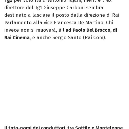
Tg2
per volontà di Antonio Tajani, mentre l’ ex
direttore del Tg1 Giuseppe Carboni sembra
destinato a lasciare il posto della direzione di Rai
Parlamento alla vice Francesca De Martino. Chi
invece non si muoverà, è l’
ad Paolo Del Brocco, di
Rai Cinema
, e anche Sergio Santo (Rai Com).
Il toto-nomi dei conduttori, tra Sottile e Monteleone