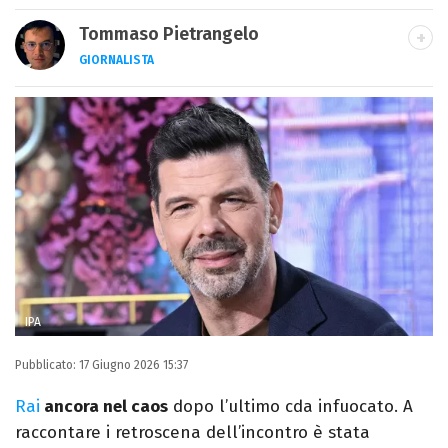
Tommaso Pietrangelo
GIORNALISTA
Autore, giornalista, cantautore. Laureato in
Letterature Straniere, è appassionato di
cinema, poesia e Shakespeare. Scrive
canzoni e ama i gatti.
IPA
Pubblicato:
17 Giugno 2026 15:37
Rai
ancora nel caos
dopo l’ultimo cda infuocato. A
raccontare i retroscena dell’incontro è stata