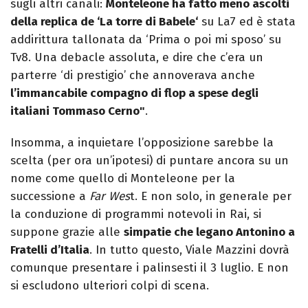
sugli altri canali:
Monteleone ha fatto meno ascolti
della replica de ‘La torre di Babele‘
su La7 ed è stata
addirittura tallonata da ‘Prima o poi mi sposo’ su
Tv8. Una debacle assoluta, e dire che c’era un
parterre ‘di prestigio’ che annoverava anche
l’immancabile compagno di flop a spese degli
italiani Tommaso Cerno"
.
Insomma, a inquietare l’opposizione sarebbe la
scelta (per ora un’ipotesi) di puntare ancora su un
nome come quello di Monteleone per la
successione a
Far Wes
t. E non solo, in generale per
la conduzione di programmi notevoli in Rai, si
suppone grazie alle
simpatie che legano Antonino a
Fratelli d’Italia
. In tutto questo, Viale Mazzini dovrà
comunque presentare i palinsesti il 3 luglio. E non
si escludono ulteriori colpi di scena.