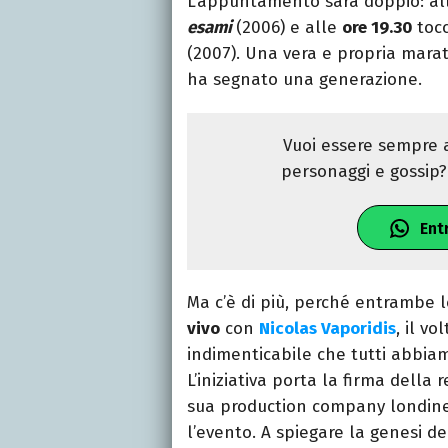
L’appuntamento sarà doppio: a
esami
(2006) e alle
ore 19.30
tocc
(2007). Una vera e propria mara
ha segnato una generazione.
Vuoi essere sempre a
personaggi e gossip? 
Ent
Ma c’è di più, perché entrambe 
vivo
con
Nicolas Vaporidis
, il vo
indimenticabile che tutti abbia
L’iniziativa porta la firma della 
sua production company londine
l’evento. A spiegare la genesi d