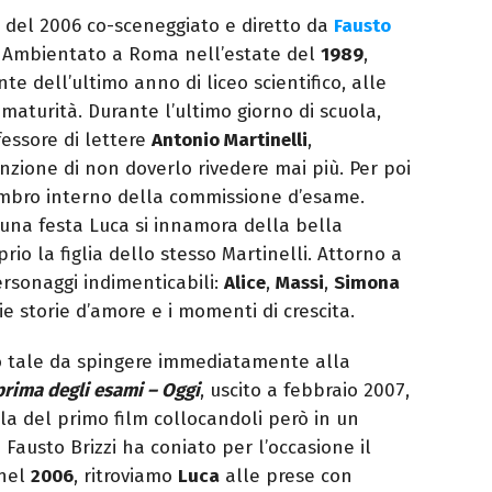
 del 2006 co-sceneggiato e diretto da
Fausto
a. Ambientato a Roma nell’estate del
1989
,
nte dell’ultimo anno di liceo scientifico, alle
aturità. Durante l’ultimo giorno di scuola,
fessore di lettere
Antonio Martinelli
,
inzione di non doverlo rivedere mai più. Per poi
embro interno della commissione d’esame.
una festa Luca si innamora della bella
rio la figlia dello stesso Martinelli. Attorno a
ersonaggi indimenticabili:
Alice
,
Massi
,
Simona
e storie d’amore e i momenti di crescita.
ato tale da spingere immediatamente alla
prima degli esami – Oggi
, uscito a febbraio 2007,
la del primo film collocandoli però in un
a Fausto Brizzi ha coniato per l’occasione il
 nel
2006
, ritroviamo
Luca
alle prese con