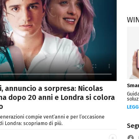
WI
Smar
, annuncio a sorpresa: Nicolas
Guida
ma dopo 20 anni e Londra si colora
soluz
io
LEGG
 generazioni compie vent’anni e per l’occasione
di Londra: scopriamo di più.
Segu