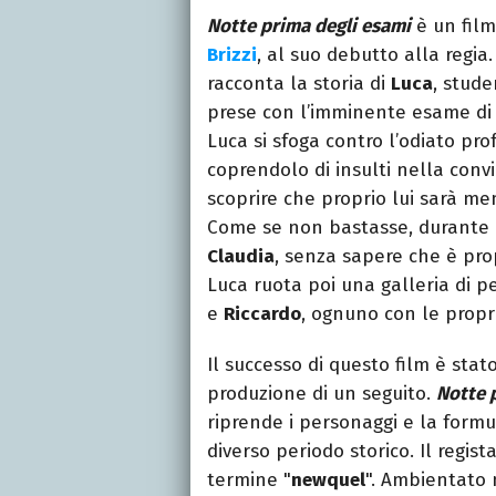
Notte prima degli esami
è un film
Brizzi
, al suo debutto alla regi
racconta la storia di
Luca
, stude
prese con l’imminente esame di m
Luca si sfoga contro l’odiato pro
coprendolo di insulti nella conv
scoprire che proprio lui sarà m
Come se non bastasse, durante 
Claudia
, senza sapere che è prop
Luca ruota poi una galleria di p
e
Riccardo
, ognuno con le propri
Il successo di questo film è st
produzione di un seguito.
Notte 
riprende i personaggi e la formu
diverso periodo storico. Il regist
termine "
newquel
". Ambientato