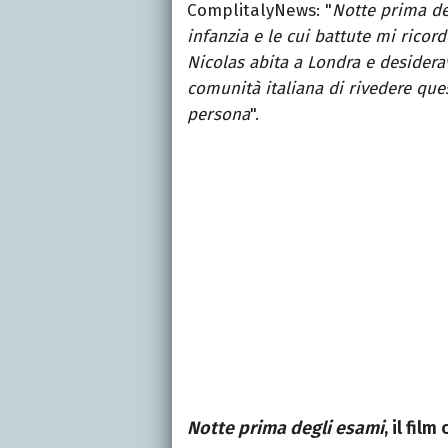
ComplitalyNews: "
Notte prima de
infanzia e le cui battute mi rico
Nicolas abita a Londra e desider
comunità italiana di rivedere ques
persona
".
Notte prima degli esami
, il fil