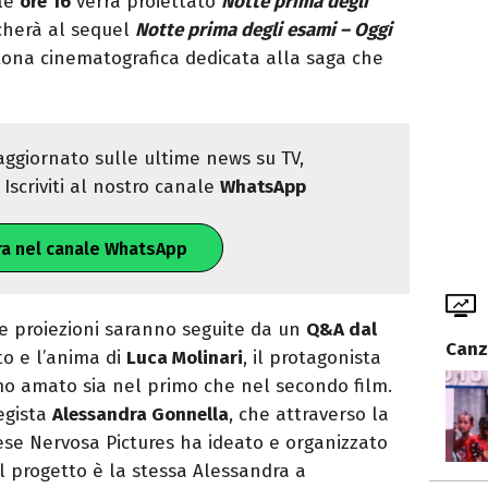
lle
ore 16
verrà proiettato
Notte prima degli
herà al sequel
Notte prima degli esami – Oggi
tona cinematografica dedicata alla saga che
ggiornato sulle ultime news su TV,
Iscriviti al nostro canale
WhatsApp
ra nel canale WhatsApp
le proiezioni saranno seguite da un
Q&A dal
Canz
lto e l’anima di
Luca Molinari
, il protagonista
mo amato sia nel primo che nel secondo film.
regista
Alessandra Gonnella
, che attraverso la
se Nervosa Pictures ha ideato e organizzato
el progetto è la stessa Alessandra a