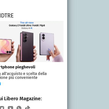
NDTRE
tphone pieghevoli
 all'acquisto e scelta della
ione più conveniente
I
i Libero Magazine: