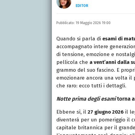
EDITOR
LINKEDIN
INSTAGRAM
FACEB
Scrittrice, copywriter, e
Pubblicato:
19 Maggio 2026 19:00
Lettere, Cinema e Tv. Ha 
follia.
Quando si parla di
esami di mat
accompagnato intere generazioni 
di tensione, emozione e nostalgi
pellicola che
a vent’anni dalla s
grammo del suo fascino. E propr
emozionare ancora una volta il
che raro: ecco tutti i dettagli.
Notte prima degli esami
torna a
Ebbene sì, il
27 giugno 2026
il l
diventerà per un pomeriggio il 
capitale britannica per il grande