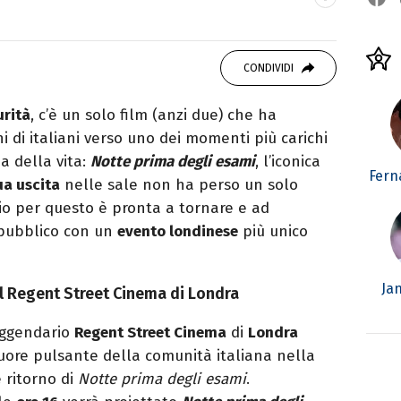
OOK
SITO
ditor e pubblicista mantovana, laureata in
CONDIVIDI
due libri all’attivo e ama la scrittura alla
urità
, c’è un solo film (anzi due) che ha
di italiani verso uno dei momenti più carichi
a della vita:
Notte prima degli esami
, l’iconica
Fern
ua uscita
nelle sale non ha perso un solo
io per questo è pronta a tornare e ad
 pubblico con un
evento londinese
più unico
Ja
l Regent Street Cinema di Londra
eggendario
Regent Street Cinema
di
Londra
cuore pulsante della comunità italiana nella
 ritorno di
Notte prima degli esami
.