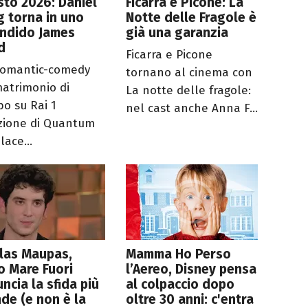
to 2026: Daniel
Ficarra e Picone: La
g torna in uno
Notte delle Fragole è
endido James
già una garanzia
d
Ficarra e Picone
romantic-comedy
tornano al cinema con
atrimonio di
La notte delle fragole:
po su Rai 1
nel cast anche Anna F...
azione di Quantum
lace...
las Maupas,
Mamma Ho Perso
 Mare Fuori
l’Aereo, Disney pensa
ncia la sfida più
al colpaccio dopo
de (e non è la
oltre 30 anni: c'entra