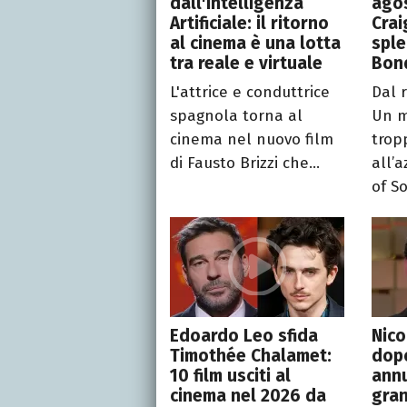
dall'Intelligenza
agos
Artificiale: il ritorno
Crai
al cinema è una lotta
spl
tra reale e virtuale
Bon
L'attrice e conduttrice
Dal 
spagnola torna al
Un m
cinema nel nuovo film
trop
di Fausto Brizzi che...
all’
of So
Edoardo Leo sfida
Nico
Timothée Chalamet:
dopo
10 film usciti al
annu
cinema nel 2026 da
gran