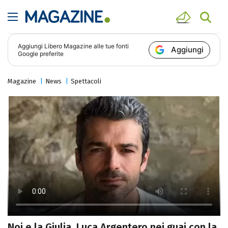
Aggiungi
Libero Magazine
alle tue fonti
Aggiungi
Google preferite
Magazine
News
Spettacoli
Noi e la Giulia, Luca Argentero nei guai con la