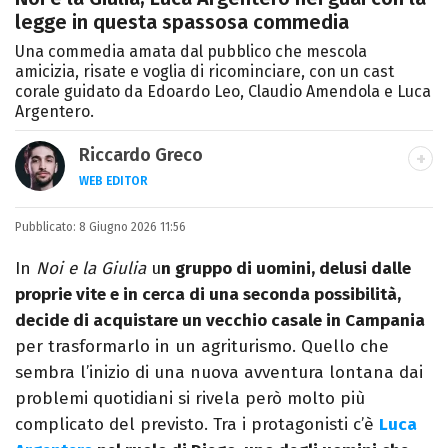
legge in questa spassosa commedia
Una commedia amata dal pubblico che mescola
amicizia, risate e voglia di ricominciare, con un cast
corale guidato da Edoardo Leo, Claudio Amendola e Luca
Argentero.
Riccardo Greco
WEB EDITOR
LINKEDIN
Pubblicato:
Si avvicina all'editoria studiando all'IED
8 Giugno 2026 11:56
come Fashion Editor. Si specializza poi in
In
Noi e la Giulia
u
n gruppo di uomini, delusi dalle
Comunicazione digitale, Giornalismo e
proprie vite e in cerca di una seconda possibilità,
Nuovi media presso La Sapienza,
decide di acquistare un vecchio casale in Campania
collaborando con alcune testate ed uffici
per trasformarlo in un agriturismo. Quello che
stampa.
sembra l’inizio di una nuova avventura lontana dai
problemi quotidiani si rivela però molto più
complicato del previsto. Tra i protagonisti c’è
Luca