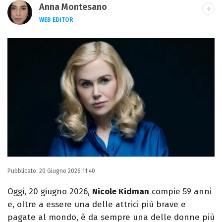
Anna Montesano
WEB EDITOR
Web editor appassionata di cinema e TV,
dopo la laurea in Lettere Moderne mi
specializzo in Editoria e Giornalismo e
trasformo la passione per la scrittura in un
lavoro.
Pubblicato:
20 Giugno 2026 11:40
Oggi, 20 giugno 2026,
Nicole Kidman
compie 59 anni
e, oltre a essere una delle attrici più brave e
pagate al mondo, è da sempre una delle donne più