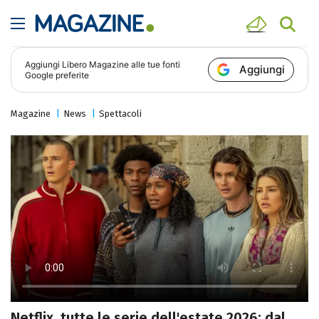
Aggiungi
Libero Magazine
alle tue fonti
Aggiungi
Google preferite
Magazine
News
Spettacoli
Netflix, tutte le serie dell'estate 2026: dal