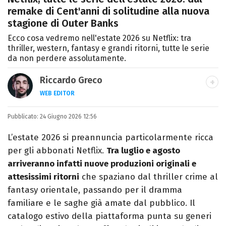
remake di Cent'anni di solitudine alla nuova
stagione di Outer Banks
Ecco cosa vedremo nell'estate 2026 su Netflix: tra
thriller, western, fantasy e grandi ritorni, tutte le serie
da non perdere assolutamente.
Riccardo Greco
WEB EDITOR
LINKEDIN
Pubblicato:
Si avvicina all'editoria studiando all'IED
24 Giugno 2026 12:56
come Fashion Editor. Si specializza poi in
L’estate 2026 si preannuncia particolarmente ricca
Comunicazione digitale, Giornalismo e
per gli abbonati Netflix.
Tra luglio e agosto
Nuovi media presso La Sapienza,
arriveranno infatti nuove produzioni originali e
collaborando con alcune testate ed uffici
attesissimi ritorni
che spaziano dal thriller crime al
stampa.
fantasy orientale, passando per il dramma
familiare e le saghe già amate dal pubblico. Il
catalogo estivo della piattaforma punta su generi