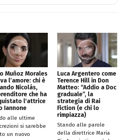
ío Muñoz Morales
Luca Argentero come
ova l’amore: chi è
Terence Hill in Don
ando Nicolás,
Matteo: “Addio a Doc
prenditore che ha
graduale”, la
uistato l'attrice
strategia di Rai
o Iannone
Fiction (e chi lo
rimpiazza)
do alle ultime
Stando alle parole
crezioni si sarebbe
della direttrice Maria
to un nuovo