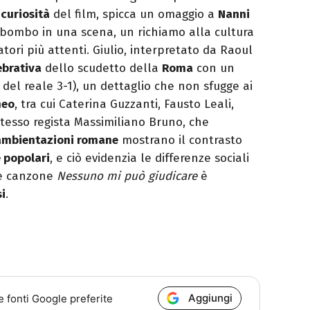
e
curiosità
del film, spicca un omaggio a
Nanni
 bombo in una scena, un richiamo alla cultura
atori più attenti. Giulio, interpretato da Raoul
ebrativa
dello scudetto della
Roma
con un
 del reale 3-1), un dettaglio che non sfugge ai
meo
, tra cui Caterina Guzzanti, Fausto Leali,
stesso regista Massimiliano Bruno, che
ambientazioni romane
mostrano il contrasto
e popolari
, e ciò evidenzia le differenze sociali
bre canzone
Nessuno mi può giudicare
è
si
.
Aggiungi
e fonti Google preferite