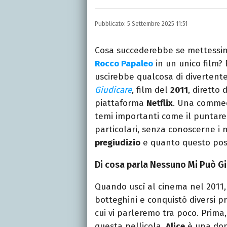
Laureata in Lettere, divor
e TV.
Pubblicato:
5 Settembre 2025 11:51
Cosa succederebbe se mettessi
Rocco Papaleo
in un unico film? 
uscirebbe qualcosa di divertente
Giudicare
, film del
2011
, diretto
piattaforma
Netflix
. Una commedi
temi importanti come il puntare 
particolari, senza conoscerne i 
pregiudizio
e quanto questo poss
Di cosa parla Nessuno Mi Può Giu
Quando uscì al cinema nel 2011, 
botteghini e conquistò diversi p
cui vi parleremo tra poco. Prima,
questa pellicola.
Alice
è una donn