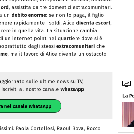
ord
, assistita da tre domestici extracomunitari.
ia un
debito enorme
: se non lo paga, il figlio
tenere rapidamente i soldi, Alice
diventa escort
,
cere in quella vita. La situazione cambia
 di un internet point nel quartiere dove si è
 soprattutto dagli stessi
extracomunitari
che
ame
, ma il lavoro di Alice diventa un ostacolo
ggiornato sulle ultime news su TV,
Iscriviti al nostro canale
WhatsApp
La P
ra nel canale WhatsApp
ssimi: Paola Cortellesi, Raoul Bova, Rocco