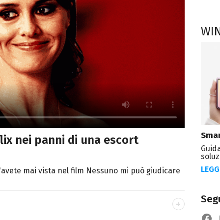
WI
Smar
lix nei panni di una escort
Guida
soluz
LEGG
'avete mai vista nel film Nessuno mi può giudicare
Segu