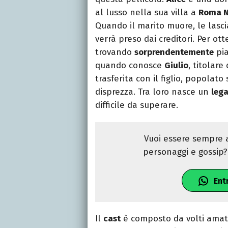
al lusso nella sua villa a
Roma N
Quando il marito muore, le lasc
verrà preso dai creditori. Per ot
trovando
sorprendentemente
pia
quando conosce
Giulio
, titolare
trasferita con il figlio, popolato
disprezza. Tra loro nasce un
leg
difficile da superare.
Vuoi essere sempre a
personaggi e gossip? 
Ent
Il
cast
è composto da volti amati