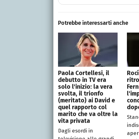
Potrebbe interessarti anche
Paola Cortellesi, il
Roc
debutto in TV era
ritr
solo l'inizio: la vera
Fern
svolta, il trionfo
l'im
(meritato) ai David e
conq
quel rapporto col
dop
marito che va oltre la
Stan
vita privata
indis
Dagli esordi in
aper
televisione alle grandi