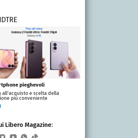
NDTRE
tphone pieghevoli
 all'acquisto e scelta della
ione più conveniente
I
i Libero Magazine: