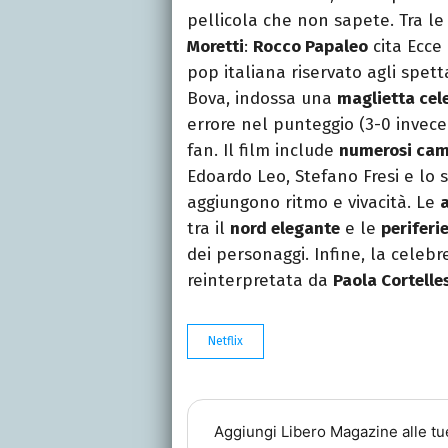
pellicola che non sapete. Tra l
Moretti
:
Rocco Papaleo
cita Ecce
pop italiana riservato agli spett
Bova, indossa una
maglietta cel
errore nel punteggio (3-0 invece
fan. Il film include
numerosi ca
Edoardo Leo, Stefano Fresi e lo 
aggiungono ritmo e vivacità. Le
tra il
nord elegante
e le
periferi
dei personaggi. Infine, la cele
reinterpretata da
Paola Cortelle
Netflix
Aggiungi
Libero Magazine
alle tu