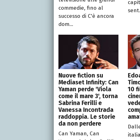
capi
commedie, fino al
sent.
successo di C'è ancora
dom...
Nuove fiction su
Edoa
Mediaset Infinity: Can
Tim
Yaman perde 'Viola
10 f
come il mare 3', torna
cine
Sabrina Ferilli e
vede
Vanessa Incontrada
comp
raddoppia. Le storie
ama
da non perdere
Dall
Can Yaman, Can
ital