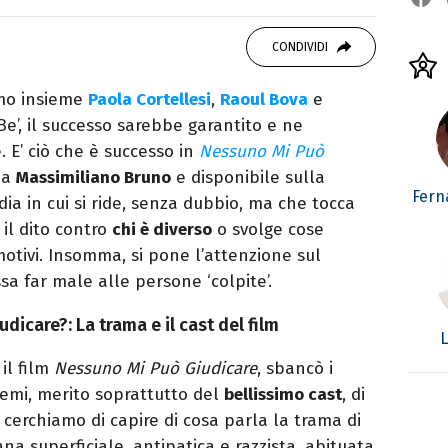
atrice di libri e serie. Scrivo di spettacoli, film
CONDIVIDI
mo insieme
Paola Cortellesi
,
Raoul Bova
e
Be’, il successo sarebbe garantito e ne
. E’ ciò che è successo in
Nessuno Mi Può
 da
Massimiliano Bruno
e disponibile sulla
Fern
a in cui si ride, senza dubbio, ma che tocca
il dito contro
chi è diverso
o svolge cose
motivi. Insomma, si pone l’attenzione sul
a far male alle persone ‘colpite’.
dicare?: La trama e il cast del film
L
il film
Nessuno Mi Può Giudicare
, sbancò i
remi, merito soprattutto del
bellissimo cast
, di
 cerchiamo di capire di cosa parla la trama di
a superficiale, antipatica e razzista, abituata