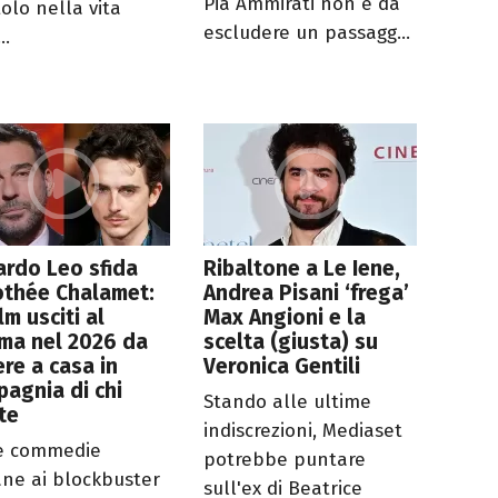
Pia Ammirati non è da
tolo nella vita
escludere un passagg...
..
rdo Leo sfida
Ribaltone a Le Iene,
othée Chalamet:
Andrea Pisani ‘frega’
ilm usciti al
Max Angioni e la
ma nel 2026 da
scelta (giusta) su
re a casa in
Veronica Gentili
agnia di chi
Stando alle ultime
te
indiscrezioni, Mediaset
e commedie
potrebbe puntare
iane ai blockbuster
sull'ex di Beatrice