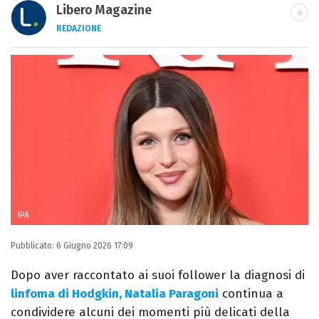
Libero Magazine
REDAZIONE
E-MAIL
INSTAGRAM
FACEBOOK
Libero Magazine è il canale del portale
Libero.it dedicato al mondo della
televisione, dello spettacolo e del gossip.
IPA
Pubblicato:
6 Giugno 2026 17:09
Dopo aver raccontato ai suoi follower la diagnosi di
linfoma di Hodgkin, Natalia Paragoni
continua a
condividere alcuni dei momenti più delicati della