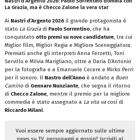
Nastri d’Argento 2026: Paolo Sorrentino domina con
La Grazia, ma è Checco Zalone la vera star
Ai
Nastri d’Argento 2026
il grande protagonista è
stato
La Grazia
di
Paolo Sorrentino
, che ha
conquistato
otto premi su nove candidature
, tra cui
Miglior Film, Miglior Regia e Migliore Sceneggiatura.
Premiati anche gli interpreti Anna Ferzetti, Toni
Servillo e Milvia Marigliano, oltre a Daria D’Antonio
per la fotografia e a Emanuele Cecere e Mirko Perri
per il sonoro. Il
Nastro dell’Anno
è andato a
Buen
Camino
di
Gennaro Nunziante
, che segna il ritorno
di
Checco Zalone
, mentre il premio per la migliore
commedia è stato assegnato a
La vita va
così di
Riccardo Milani
.
Vuoi essere sempre aggiornato sulle ultime
news su TV, personaggi e gossip? Iscriviti al