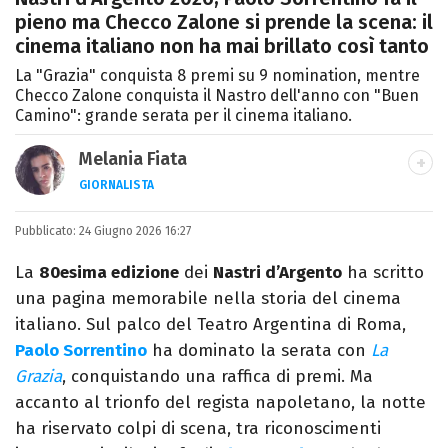
pieno ma Checco Zalone si prende la scena: il
cinema italiano non ha mai brillato così tanto
La "Grazia" conquista 8 premi su 9 nomination, mentre
Checco Zalone conquista il Nastro dell'anno con "Buen
Camino": grande serata per il cinema italiano.
Melania Fiata
GIORNALISTA
Laureata in Lettere, divoratrice di libri e
Pubblicato:
24 Giugno 2026 16:27
serie. Scrivo di spettacoli, film e TV.
La
80esima edizione
dei
Nastri d’Argento
ha scritto
una pagina memorabile nella storia del cinema
italiano. Sul palco del Teatro Argentina di Roma,
Paolo Sorrentino
ha dominato la serata con
La
Grazia
, conquistando una raffica di premi. Ma
accanto al trionfo del regista napoletano, la notte
ha riservato colpi di scena, tra riconoscimenti