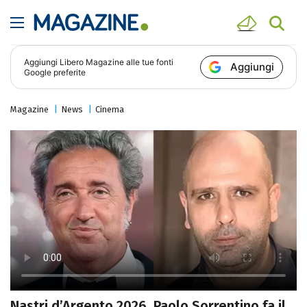
Aggiungi
Libero Magazine
alle tue fonti
Aggiungi
Google preferite
Magazine
News
Cinema
Nastri d’Argento 2026, Paolo Sorrentino fa il