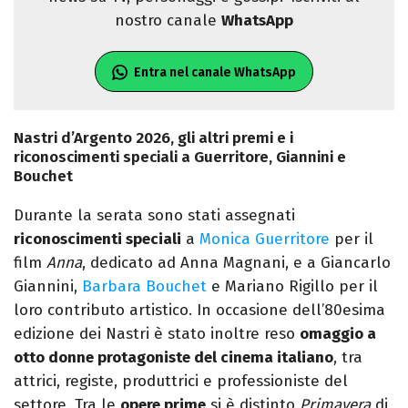
nostro canale
WhatsApp
Entra nel canale WhatsApp
Nastri d’Argento 2026, gli altri premi e i
riconoscimenti speciali a Guerritore, Giannini e
Bouchet
Durante la serata sono stati assegnati
riconoscimenti speciali
a
Monica Guerritore
per il
film
Anna
, dedicato ad Anna Magnani, e a Giancarlo
Giannini,
Barbara Bouchet
e Mariano Rigillo per il
loro contributo artistico. In occasione dell’80esima
edizione dei Nastri è stato inoltre reso
omaggio a
otto donne protagoniste del cinema italiano
, tra
attrici, registe, produttrici e professioniste del
settore. Tra le
opere prime
si è distinto
Primavera
di