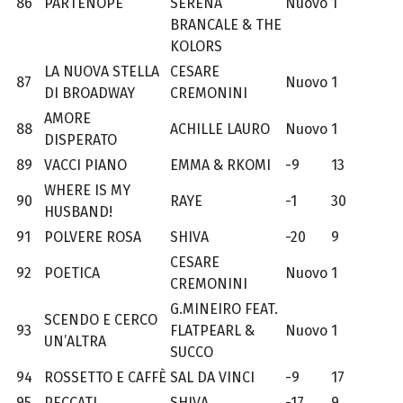
86
PARTENOPE
SERENA
Nuovo
1
BRANCALE & THE
KOLORS
LA NUOVA STELLA
CESARE
87
Nuovo
1
DI BROADWAY
CREMONINI
AMORE
88
ACHILLE LAURO
Nuovo
1
DISPERATO
89
VACCI PIANO
EMMA & RKOMI
-9
13
WHERE IS MY
90
RAYE
-1
30
HUSBAND!
91
POLVERE ROSA
SHIVA
-20
9
CESARE
92
POETICA
Nuovo
1
CREMONINI
G.MINEIRO FEAT.
SCENDO E CERCO
93
FLATPEARL &
Nuovo
1
UN’ALTRA
SUCCO
94
ROSSETTO E CAFFÈ
SAL DA VINCI
-9
17
95
PECCATI
SHIVA
-17
9