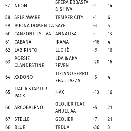
SFERA EBBASTA
57
NEON
-1
14
& SHIVA
58
SELF AWARE
TEMPER CITY
-1
6
59
BUONA DOMENICA
SAYF
+4
5
60
CANZONE ESTIVA
ANNALISA
=
13
61
CABANA
IRAMA
+16
4
62
LABIRINTO
LUCHÈ
-9
16
POESIE
LDA & AKA
63
-20
16
CLANDESTINE
7EVEN
TIZIANO FERRO
64
XXDONO
-5
4
FEAT. LAZZA
ITALIA STARTER
65
J-AX
-10
16
PACK
GEOLIER FEAT.
66
ARCOBALENO
-5
21
ANUEL AA
67
STELLE
GEOLIER
+7
21
68
BLUE
TEDUA
-36
3