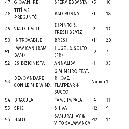
47
GIOVANI RE
SFERA EBBASTA
+5
10
TITÍ ME
48
BAD BUNNY
+1
18
PREGUNTÓ
DIPINTO &
49
VIA DEI MILLE
-2
13
FRESH BEATZ
50
INTROVABILE
BRESH
+14
20
JAMAICAN (BAM
HUGEL & SOLTO
51
-9
7
BAM)
(FR)
52
ESIBIZIONISTA
ANNALISA
-1
35
G.MINEIRO FEAT.
DEVO ANDARE
RHOVE,
53
Nuovo
1
CON LE MIE WINX
FLATPEAR &
SUCCO
54
DRACULA
TAME IMPALA
-4
11
55
SPIE
SHIVA
-12
9
SAMURAI JAY &
56
HALO
-12
17
VITO SALAMANCA