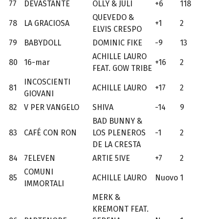
77
DEVASTANTE
OLLY & JULI
+6
118
QUEVEDO &
78
LA GRACIOSA
+1
2
ELVIS CRESPO
79
BABYDOLL
DOMINIC FIKE
-9
13
ACHILLE LAURO
80
16-mar
+16
2
FEAT. GOW TRIBE
INCOSCIENTI
81
ACHILLE LAURO
+17
2
GIOVANI
82
V PER VANGELO
SHIVA
-14
9
BAD BUNNY &
83
CAFÉ CON RON
LOS PLENEROS
-1
2
DE LA CRESTA
84
7ELEVEN
ARTIE 5IVE
+7
2
COMUNI
85
ACHILLE LAURO
Nuovo
1
IMMORTALI
MERK &
KREMONT FEAT.