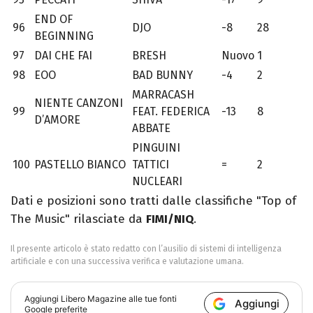
END OF
96
DJO
-8
28
BEGINNING
97
DAI CHE FAI
BRESH
Nuovo
1
98
EOO
BAD BUNNY
-4
2
MARRACASH
NIENTE CANZONI
99
FEAT. FEDERICA
-13
8
D’AMORE
ABBATE
PINGUINI
100
PASTELLO BIANCO
TATTICI
=
2
NUCLEARI
Dati e posizioni sono tratti dalle classifiche "Top of
The Music" rilasciate da
FIMI/NIQ
.
Il presente articolo è stato redatto con l’ausilio di sistemi di intelligenza
artificiale e con una successiva verifica e valutazione umana.
Aggiungi
Libero Magazine
alle tue fonti
Aggiungi
Google preferite