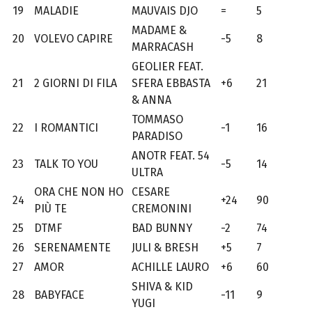
19
MALADIE
MAUVAIS DJO
=
5
MADAME &
20
VOLEVO CAPIRE
-5
8
MARRACASH
GEOLIER FEAT.
21
2 GIORNI DI FILA
SFERA EBBASTA
+6
21
& ANNA
TOMMASO
22
I ROMANTICI
-1
16
PARADISO
ANOTR FEAT. 54
23
TALK TO YOU
-5
14
ULTRA
ORA CHE NON HO
CESARE
24
+24
90
PIÙ TE
CREMONINI
25
DTMF
BAD BUNNY
-2
74
26
SERENAMENTE
JULI & BRESH
+5
7
27
AMOR
ACHILLE LAURO
+6
60
SHIVA & KID
28
BABYFACE
-11
9
YUGI