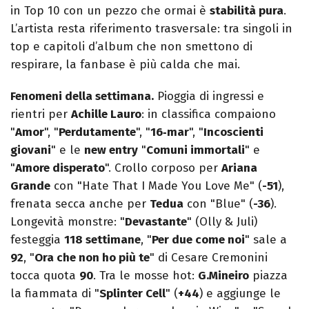
in Top 10 con un pezzo che ormai è
stabilità pura
.
L’artista resta riferimento trasversale: tra singoli in
top e capitoli d’album che non smettono di
respirare, la fanbase è più calda che mai.
Fenomeni della settimana.
Pioggia di ingressi e
rientri per
Achille Lauro
: in classifica compaiono
"
Amor
", "
Perdutamente
", "
16‑mar
", "
Incoscienti
giovani
" e le
new entry
"
Comuni immortali
" e
"
Amore disperato
". Crollo corposo per
Ariana
Grande
con "Hate That I Made You Love Me" (
-51
),
frenata secca anche per
Tedua
con "Blue" (
-36
).
Longevità monstre: "
Devastante
" (Olly & Juli)
festeggia
118 settimane
, "
Per due come noi
" sale a
92
, "
Ora che non ho più te
" di Cesare Cremonini
tocca quota
90
. Tra le mosse hot:
G.Mineiro
piazza
la fiammata di "
Splinter Cell
" (
+44
) e aggiunge le