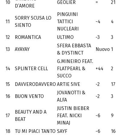
10
GEOLIER
=
21
D’AMORE
PINGUINI
SORRY SCUSA LO
11
TATTICI
-4
4
SIENTO
NUCLEARI
12
ROMANTICA
ULTIMO
-3
3
SFERA EBBASTA
13
AYAYAY
Nuovo
1
& DYSTINCT
G.MINEIRO FEAT.
14
SPLINTER CELL
FLATPEARL &
+44
2
SUCCO
15
DAVVERODAVVERO
ARTIE 5IVE
-2
17
JOVANOTTI &
16
BUON VENTO
-2
3
ALFA
JUSTIN BIEBER
BEAUTY AND A
17
FEAT. NICKI
-6
9
BEAT
MINAJ
18
TU MI PIACI TANTO
SAYF
-6
16