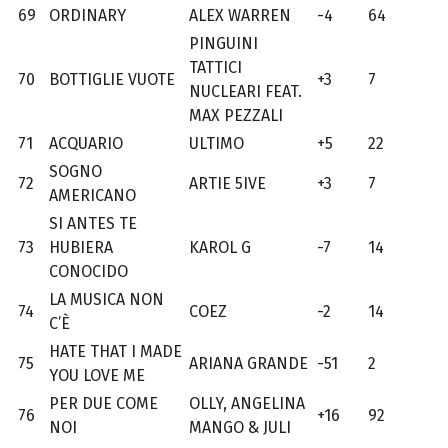
69
ORDINARY
ALEX WARREN
-4
64
PINGUINI
TATTICI
70
BOTTIGLIE VUOTE
+3
7
NUCLEARI FEAT.
MAX PEZZALI
71
ACQUARIO
ULTIMO
+5
22
SOGNO
72
ARTIE 5IVE
+3
7
AMERICANO
SI ANTES TE
73
HUBIERA
KAROL G
-7
14
CONOCIDO
LA MUSICA NON
74
COEZ
-2
14
C’È
HATE THAT I MADE
75
ARIANA GRANDE
-51
2
YOU LOVE ME
PER DUE COME
OLLY, ANGELINA
76
+16
92
NOI
MANGO & JULI