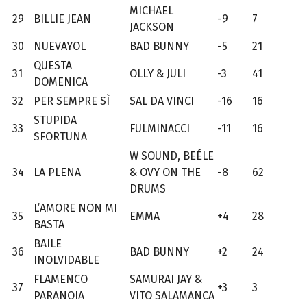
MICHAEL
29
BILLIE JEAN
-9
7
JACKSON
30
NUEVAYOL
BAD BUNNY
-5
21
QUESTA
31
OLLY & JULI
-3
41
DOMENICA
32
PER SEMPRE SÌ
SAL DA VINCI
-16
16
STUPIDA
33
FULMINACCI
-11
16
SFORTUNA
W SOUND, BEÉLE
34
LA PLENA
& OVY ON THE
-8
62
DRUMS
L’AMORE NON MI
35
EMMA
+4
28
BASTA
BAILE
36
BAD BUNNY
+2
24
INOLVIDABLE
FLAMENCO
SAMURAI JAY &
37
+3
3
PARANOIA
VITO SALAMANCA