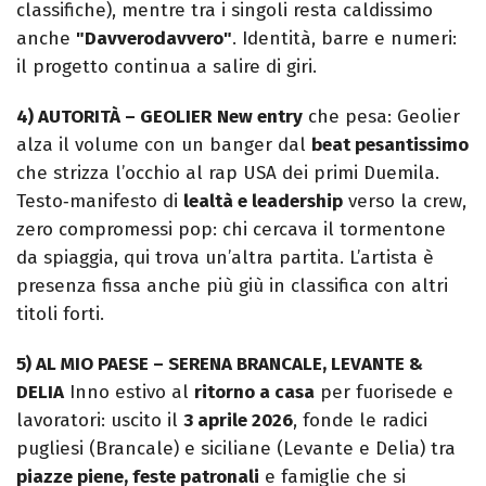
classifiche), mentre tra i singoli resta caldissimo
anche
"Davverodavvero"
. Identità, barre e numeri:
il progetto continua a salire di giri.
4) AUTORITÀ – GEOLIER
New entry
che pesa: Geolier
alza il volume con un banger dal
beat pesantissimo
che strizza l’occhio al rap USA dei primi Duemila.
Testo‑manifesto di
lealtà e leadership
verso la crew,
zero compromessi pop: chi cercava il tormentone
da spiaggia, qui trova un’altra partita. L’artista è
presenza fissa anche più giù in classifica con altri
titoli forti.
5) AL MIO PAESE – SERENA BRANCALE, LEVANTE &
DELIA
Inno estivo al
ritorno a casa
per fuorisede e
lavoratori: uscito il
3 aprile 2026
, fonde le radici
pugliesi (Brancale) e siciliane (Levante e Delia) tra
piazze piene, feste patronali
e famiglie che si