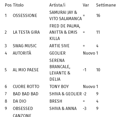
Pos
Titolo
Artista/i
Var
Settimane
SAMURAI JAY &
1
OSSESSIONE
=
16
VITO SALAMANCA
FRED DE PALMA,
2
LA TESTA GIRA
ANITTA & EMIS
=
11
KILLA
3
SWAG MUSIC
ARTIE 5IVE
=
4
4
AUTORITÀ
GEOLIER
Nuovo
1
SERENA
BRANCALE,
5
AL MIO PAESE
-1
10
LEVANTE &
DELIA
6
CUORE ROTTO
TONY BOY
Nuovo
1
7
BAD BAD BAD
SHIVA & GEOLIER
-2
9
8
DA DIO
BRESH
=
4
9
OBSESSED
SHIVA & ANNA
-3
9
CANZONE