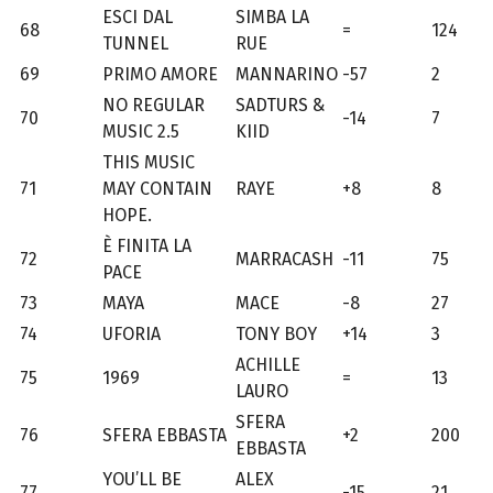
ESCI DAL
SIMBA LA
68
=
124
TUNNEL
RUE
69
PRIMO AMORE
MANNARINO
-57
2
NO REGULAR
SADTURS &
70
-14
7
MUSIC 2.5
KIID
THIS MUSIC
71
MAY CONTAIN
RAYE
+8
8
HOPE.
È FINITA LA
72
MARRACASH
-11
75
PACE
73
MAYA
MACE
-8
27
74
UFORIA
TONY BOY
+14
3
ACHILLE
75
1969
=
13
LAURO
SFERA
76
SFERA EBBASTA
+2
200
EBBASTA
YOU’LL BE
ALEX
77
-15
21