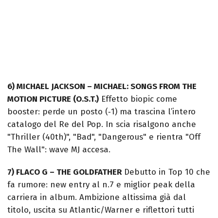
6) MICHAEL JACKSON – MICHAEL: SONGS FROM THE
MOTION PICTURE (O.S.T.)
Effetto biopic come
booster: perde un posto (‑1) ma trascina l’intero
catalogo del Re del Pop. In scia risalgono anche
"Thriller (40th)", "Bad", "Dangerous" e rientra "Off
The Wall": wave MJ accesa.
7) FLACO G – THE GOLDFATHER
Debutto in Top 10 che
fa rumore: new entry al n.7 e miglior peak della
carriera in album. Ambizione altissima già dal
titolo, uscita su Atlantic/Warner e riflettori tutti