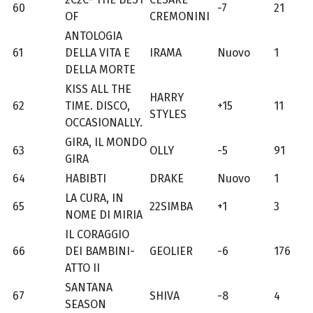
60
-7
21
OF
CREMONINI
ANTOLOGIA
61
DELLA VITA E
IRAMA
Nuovo
1
DELLA MORTE
KISS ALL THE
HARRY
62
TIME. DISCO,
+15
11
STYLES
OCCASIONALLY.
GIRA, IL MONDO
63
OLLY
-5
91
GIRA
64
HABIBTI
DRAKE
Nuovo
1
LA CURA, IN
65
22SIMBA
+1
3
NOME DI MIRIA
IL CORAGGIO
66
DEI BAMBINI-
GEOLIER
-6
176
ATTO II
SANTANA
67
SHIVA
-8
4
SEASON