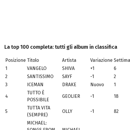
La top 100 completa: tutti gli album in classifica
Posizione
Titolo
Artista
Variazione
Settim
1
VANGELO
SHIVA
+1
6
2
SANTISSIMO
SAYF
-1
2
3
ICEMAN
DRAKE
Nuovo
1
TUTTO È
4
GEOLIER
-1
18
POSSIBILE
TUTTA VITA
5
OLLY
-1
82
(SEMPRE)
MICHAEL:
SONGS FROM
MICHAEL