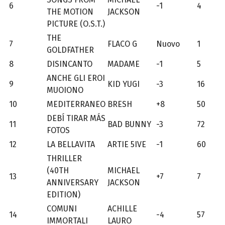
6
-1
4
THE MOTION
JACKSON
PICTURE (O.S.T.)
THE
7
FLACO G
Nuovo
1
GOLDFATHER
8
DISINCANTO
MADAME
-1
5
ANCHE GLI EROI
9
KID YUGI
-3
16
MUOIONO
10
MEDITERRANEO
BRESH
+8
50
DEBÍ TIRAR MÁS
11
BAD BUNNY
-3
72
FOTOS
12
LA BELLAVITA
ARTIE 5IVE
-1
60
THRILLER
(40TH
MICHAEL
13
+7
7
ANNIVERSARY
JACKSON
EDITION)
COMUNI
ACHILLE
14
-4
57
IMMORTALI
LAURO