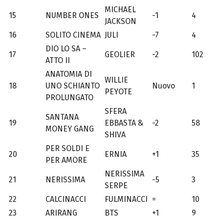
MICHAEL
15
NUMBER ONES
-1
4
JACKSON
16
SOLITO CINEMA
JULI
-7
4
DIO LO SA –
17
GEOLIER
-2
102
ATTO II
ANATOMIA DI
WILLIE
18
UNO SCHIANTO
Nuovo
1
PEYOTE
PROLUNGATO
SFERA
SANTANA
19
EBBASTA &
-2
58
MONEY GANG
SHIVA
PER SOLDI E
20
ERNIA
+1
35
PER AMORE
NERISSIMA
21
NERISSIMA
-5
3
SERPE
22
CALCINACCI
FULMINACCI
=
10
23
ARIRANG
BTS
+1
9