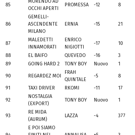
MORENDO AD
85
PROMESSA
-12
8
OCCHI APERTI
GEMELLI-
86
ASCENDENTE
ERNIA
-15
21
MILANO
MALEDETTI
ENRICO
87
-17
10
INNAMORATI
NIGIOTTI
88
EL BAIFO
QUEVEDO
-16
3
89
GOING HARD 2
TONY BOY
Nuovo
1
FRAH
90
REGARDEZ MOI
-5
8
QUINTALE
91
TAXI DRIVER
RKOMI
-11
17
NOSTALGIA
92
TONY BOY
Nuovo
1
(EXPORT)
RE MIDA
93
LAZZA
-4
377
(AURUM)
E POI SIAMO
94
FINITI NEL
ANNALISA
+5
3