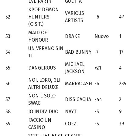
EVE PARTY
GUETTA
KPOP DEMON
VARIOUS
52
HUNTERS
-6
47
ARTISTS
(O.S.T.)
MAID OF
53
DRAKE
Nuovo
1
HONOUR
UN VERANO SIN
54
BAD BUNNY
-7
17
TI
MICHAEL
55
DANGEROUS
+21
4
JACKSON
NOI, LORO, GLI
56
MARRACASH
-6
235
ALTRI DELUXE
NON È SOLO
57
DISS GACHA
-44
2
SWAG
58
IO INDIVIDUO
NAYT
-5
9
FACCIO UN
59
COEZ
-5
39
CASINO
2C2C- THE BEST
CESARE