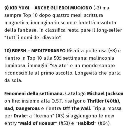
9) KID YUGI – ANCHE GLI EROI MUOIONO
(‑3) ma
sempre Top 10 dopo quattro mesi: scrittura
magnetica, immaginario scuro e fedeltà assoluta
della fanbase. In classifica resta pure il long‑seller
"Tutti i nomi del diavolo".
10) BRESH – MEDITERRANEO
Risalita poderosa (+8) e
rientro in Top 10 alla 50ª settimana: malinconia
luminosa, immagini "salate" e un mondo sonoro
riconoscibile al primo ascolto. Longevità che parla
da sola.
Fenomeni della settimana.
Catalogo
Michael Jackson
on fire: insieme alla O.S.T. risalgono
Thriller (40th)
,
Bad
,
Dangerous
e rientra
Off The Wall
. Tripla mossa
per
Drake
: a "Iceman" (#3) si aggiungono le new
entry
"Maid of Honour"
(#53) e
"Habibti"
(#64).