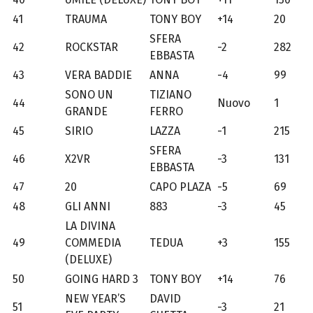
41
TRAUMA
TONY BOY
+14
20
SFERA
42
ROCKSTAR
-2
282
EBBASTA
43
VERA BADDIE
ANNA
-4
99
SONO UN
TIZIANO
44
Nuovo
1
GRANDE
FERRO
45
SIRIO
LAZZA
-1
215
SFERA
46
X2VR
-3
131
EBBASTA
47
20
CAPO PLAZA
-5
69
48
GLI ANNI
883
-3
45
LA DIVINA
49
COMMEDIA
TEDUA
+3
155
(DELUXE)
50
GOING HARD 3
TONY BOY
+14
76
NEW YEAR’S
DAVID
51
-3
21