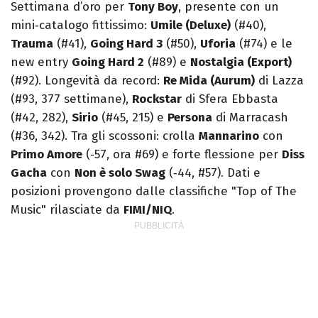
Settimana d’oro per
Tony Boy
, presente con un
mini‑catalogo fittissimo:
Umile (Deluxe)
(#40),
Trauma
(#41),
Going Hard 3
(#50),
Uforia
(#74) e le
new entry
Going Hard 2
(#89) e
Nostalgia (Export)
(#92). Longevità da record:
Re Mida (Aurum)
di Lazza
(#93, 377 settimane),
Rockstar
di Sfera Ebbasta
(#42, 282),
Sirio
(#45, 215) e
Persona
di Marracash
(#36, 342). Tra gli scossoni: crolla
Mannarino
con
Primo Amore
(‑57, ora #69) e forte flessione per
Diss
Gacha
con
Non è solo Swag
(‑44, #57). Dati e
posizioni provengono dalle classifiche "Top of The
Music" rilasciate da
FIMI/NIQ
.