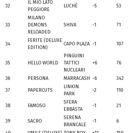
IL MIO LATO
32
LUCHÈ
-5
53
PEGGIORE
MILANO
33
DEMONS
SHIVA
-1
71
RELOADED
FERITE (DELUXE
34
CAPO PLAZA
-1
107
EDITION)
PINGUINI
35
HELLO WORLD
TATTICI
+6
76
NUCLEARI
36
PERSONA
MARRACASH
-6
342
LINKIN
37
PAPERCUTS
-2
110
PARK
SFERA
38
FAMOSO
-1
21
EBBASTA
SERENA
39
SACRO
-1
6
BRANCALE
40
UMILE (DELUXE)
TONY BOY
+11
150