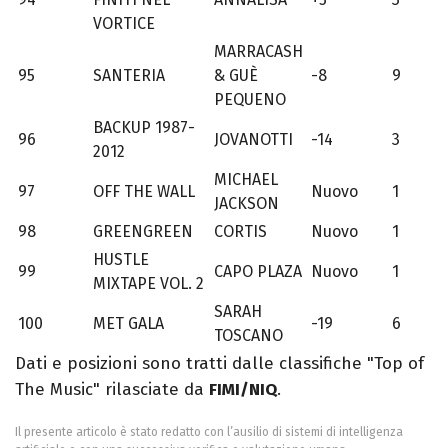
VORTICE
MARRACASH
95
SANTERIA
& GUÈ
-8
9
PEQUENO
BACKUP 1987-
96
JOVANOTTI
-14
3
2012
MICHAEL
97
OFF THE WALL
Nuovo
1
JACKSON
98
GREENGREEN
CORTIS
Nuovo
1
HUSTLE
99
CAPO PLAZA
Nuovo
1
MIXTAPE VOL. 2
SARAH
100
MET GALA
-19
6
TOSCANO
Dati e posizioni sono tratti dalle classifiche "Top of
The Music" rilasciate da
FIMI/NIQ
.
Il presente articolo è stato redatto con l’ausilio di sistemi di intelligenza