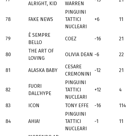
ALRIGHT, KID
WARREN
PINGUINI
78
FAKE NEWS
TATTICI
+6
11
NUCLEARI
È SEMPRE
79
COEZ
-16
21
BELLO
THE ART OF
80
OLIVIA DEAN
-6
22
LOVING
CESARE
81
ALASKA BABY
-12
21
CREMONINI
PINGUINI
FUORI
82
TATTICI
+12
4
DALL’HYPE
NUCLEARI
83
ICON
TONY EFFE
-16
114
PINGUINI
84
AHIA!
TATTICI
-1
11
NUCLEARI