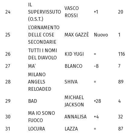
IL
VASCO
24
SUPERVISSUTO
+1
20
ROSSI
(O.S.T.)
L’ORNAMENTO
25
DELLE COSE
MAX GAZZÈ
Nuovo
1
SECONDARIE
TUTTI I NOMI
26
KID YUGI
=
116
DEL DIAVOLO
27
MA’
BLANCO
-8
7
MILANO
28
ANGELS
SHIVA
=
89
RELOADED
MICHAEL
29
BAD
+28
4
JACKSON
MA IO SONO
30
ANNALISA
+4
32
FUOCO
31
LOCURA
LAZZA
=
87