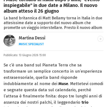
inspiegabile" in due date a Milano. Il nuovo
album atteso il 26 giugno
La band britannica di Matt Bellamy torna in Italia in due
attesissime date a supporto del nuovo album che
promette un viaggio interstellare. Presto il nuovo album
Martina Dessì
MUSIC SPECIALIST
Ascolto, scrivo, a volte recensisco, smonto
Pubblicato:
13 Giugno 2026 15:00
classifiche: la musica è il mio primo amore.
Se c’è una band sul Pianeta Terra che sa
trasformare un semplice concerto in un’esperienza
extrasensoriale, quella band risponde
indubbiamente al nome dei
Muse
. Mettetevi comodi
e segnate questa data sul calendario, perché
l’attesa è finalmente finita: dopo tre lunghi anni di
assenza dai nostri palchi, il leggendario
trio