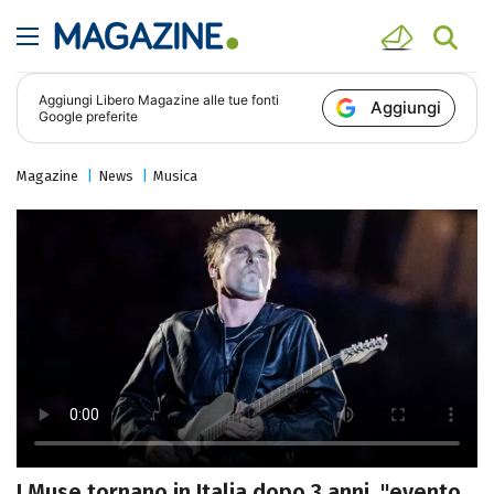
Aggiungi
Libero Magazine
alle tue fonti
Aggiungi
Google preferite
Magazine
News
Musica
I Muse tornano in Italia dopo 3 anni, "evento