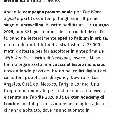
elettronica
a tutto il lavoro.
Anche la
campagna promozionale
per
The Wow!
Signal
è partita con tempi lunghissimi. Il primo
singolo,
Unravelling
, è uscito addirittura il
20 giugno
2025
, ben 371 giorni prima del lancio del disco. Poi
la band ha letteralmente
spedito l’album in orbita
,
mandando un tablet nella stratosfera a 33.000
metri d’altezza per far ascoltare in anteprima
Be
With You
. Per l’uscita di
Hexagons
, invece, i Muse
hanno organizzato una
caccia al tesoro mondiale
,
nascondendo pezzi del brano nei codici digitali dei
cartelloni pubblicitari di Sydney, New York, Los
Angeles, Città del Messico, Parigi e Londra. Una
tappa fondamentale per testare i pezzi dal vivo si
è tenuta nell’aprile 2026 alla
Brixton Academy di
Londra
: un club piccolissimo rispetto agli stadi a cui
ci hanno abituato, dove hanno suonato in