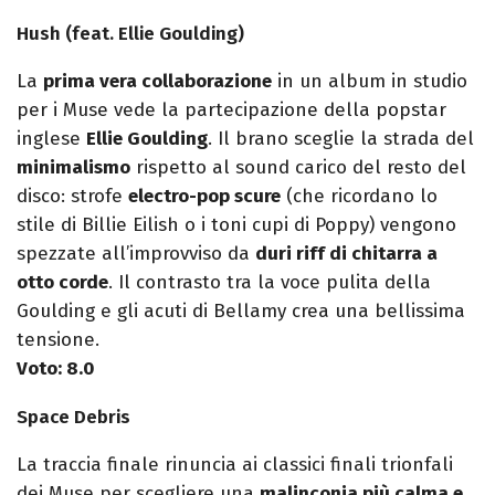
Hush (feat. Ellie Goulding)
La
prima vera collaborazione
in un album in studio
per i Muse vede la partecipazione della popstar
inglese
Ellie Goulding
. Il brano sceglie la strada del
minimalismo
rispetto al sound carico del resto del
disco: strofe
electro-pop scure
(che ricordano lo
stile di Billie Eilish o i toni cupi di Poppy) vengono
spezzate all’improvviso da
duri riff di chitarra a
otto corde
. Il contrasto tra la voce pulita della
Goulding e gli acuti di Bellamy crea una bellissima
tensione.
Voto: 8.0
Space Debris
La traccia finale rinuncia ai classici finali trionfali
dei Muse per scegliere una
malinconia più calma e