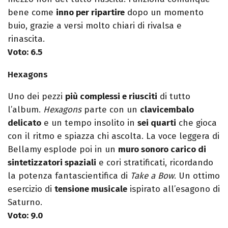
bene come
inno per ripartire
dopo un momento
buio, grazie a versi molto chiari di rivalsa e
rinascita.
Voto: 6.5
Hexagons
Uno dei pezzi
più complessi e riusciti
di tutto
l’album.
Hexagons
parte con un
clavicembalo
delicato
e un tempo insolito in
sei quarti
che gioca
con il ritmo e spiazza chi ascolta. La voce leggera di
Bellamy esplode poi in un
muro sonoro carico di
sintetizzatori spaziali
e cori stratificati, ricordando
la potenza fantascientifica di
Take a Bow
. Un ottimo
esercizio di
tensione musicale
ispirato all’esagono di
Saturno.
Voto: 9.0