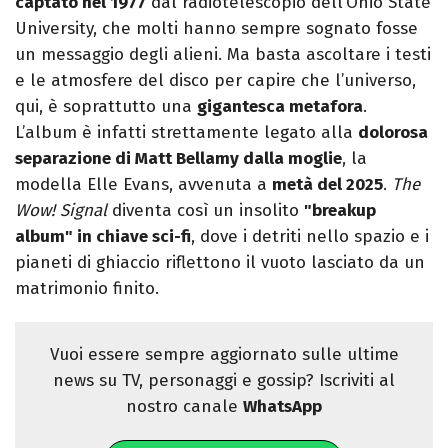
captato nel 1977
dal radiotelescopio dell’Ohio State
University, che molti hanno sempre sognato fosse
un messaggio degli alieni. Ma basta ascoltare i testi
e le atmosfere del disco per capire che l’universo,
qui, è soprattutto una
gigantesca metafora
.
L’album è infatti strettamente legato alla
dolorosa
separazione di Matt Bellamy dalla moglie
, la
modella Elle Evans, avvenuta a
metà del 2025
.
The
Wow! Signal
diventa così un insolito
"breakup
album" in chiave sci-fi
, dove i detriti nello spazio e i
pianeti di ghiaccio riflettono il vuoto lasciato da un
matrimonio finito.
Vuoi essere sempre aggiornato sulle ultime
news su TV, personaggi e gossip? Iscriviti al
nostro canale
WhatsApp