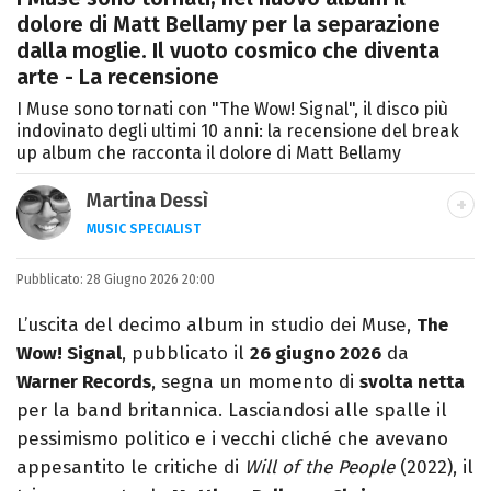
dolore di Matt Bellamy per la separazione
dalla moglie. Il vuoto cosmico che diventa
arte - La recensione
I Muse sono tornati con "The Wow! Signal", il disco più
indovinato degli ultimi 10 anni: la recensione del break
up album che racconta il dolore di Matt Bellamy
Martina Dessì
MUSIC SPECIALIST
Ascolto, scrivo, a volte recensisco, smonto
Pubblicato:
28 Giugno 2026 20:00
classifiche: la musica è il mio primo amore.
L’uscita del decimo album in studio dei Muse,
The
Wow! Signal
, pubblicato il
26 giugno 2026
da
Warner Records
, segna un momento di
svolta netta
per la band britannica. Lasciandosi alle spalle il
pessimismo politico e i vecchi cliché che avevano
appesantito le critiche di
Will of the People
(2022), il