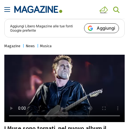
Aggiungi
Libero Magazine
alle tue fonti
Aggiungi
Google preferite
Magazine
News
Musica
I Muse sono tornati, nel nuovo album il