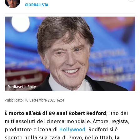
GIORNALISTA
Autore, giornalista, cantautore. Laureato in
Letterature Straniere, è appassionato di
cinema, poesia e Shakespeare. Scrive
canzoni e ama i gatti.
Mediaset Infinity
Pubblicato:
16 Settembre 2025 14:51
È morto all’età di 89 anni Robert Redford
, uno dei
miti assoluti del cinema mondiale. Attore, regista,
produttore e icona di
Hollywood
, Redford si è
spento nella sua casa di Provo, nello Utah,
la