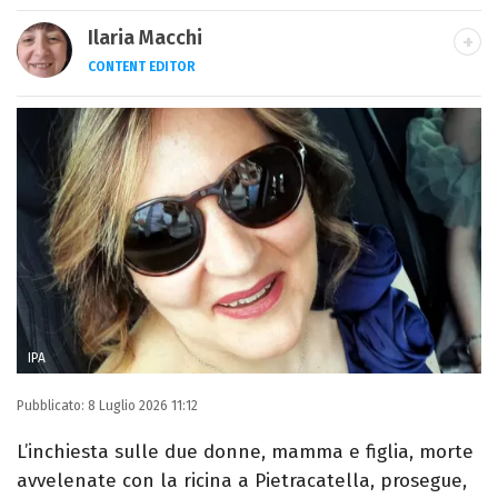
Ilaria Macchi
CONTENT EDITOR
Laureata in Linguaggi dei Media, amo il
giornalismo, il calcio, la TV e la moda, dove
cerco sempre le ultime tendenze.
IPA
Pubblicato:
8 Luglio 2026 11:12
L’inchiesta sulle due donne, mamma e figlia, morte
avvelenate con la ricina a Pietracatella, prosegue,