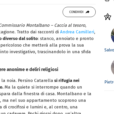
er le serie TV. Laurea in Cinema, Televisione
g e scrittura sono il mio passatempo
CONDIVIDI
 Commissario Montalbano – Caccia al tesoro
,
agione. Tratto dai racconti di
Andrea Camilleri
,
 diverso dal solito
: stanco, annoiato e pronto
o pericoloso che metterà alla prova la sua
Salv
tinto investigativo, trascinandolo in una sfida
re anonime e deliri religiosi
 la noia. Persino Catarella
si rifugia nei
Pietr
o.
Ma la quiete si interrompe quando un
, spara dalla finestra di casa. Montalbano e la
o, ma nel suo appartamento scoprono una
di crocifissi e lumini e, al centro, una
n cadavere. Pochi giorni dopo, un’altra