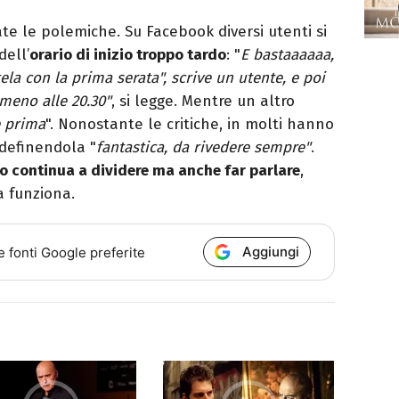
te le polemiche. Su Facebook diversi utenti si
dell’
orario di inizio troppo tardo
: "
E bastaaaaaa,
la con la prima serata", scrive un utente, e poi
lmeno alle 20.30"
, si legge. Mentre un altro
 prima
". Nonostante le critiche, in molti hanno
 definendola "
fantastica, da rivedere sempre"
.
 continua a dividere ma anche far parlare
,
 funziona.
Aggiungi
e fonti Google preferite