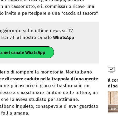
n un cassonetto, e il commissario riceve una
o invita a partecipare a una "caccia al tesoro".
ggiornato sulle ultime news su TV,
Iscriviti al nostro canale
WhatsApp
ra nel canale WhatsApp
siderio di rompere la monotonia, Montalbano
ce di essere caduto nella trappola di una mente
Il c
empre più oscuri e il gioco si trasforma in un
di s
 riesce a smascherare l’autore delle lettere, un
 che lo aveva studiato per settimane.
talbano inquieto, consapevole di aver guardato
 follia umana.