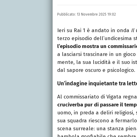
Una passione smisurata p
e New Media, videomakin
Pubblicato:
13 Novembre 2025 19:02
preferito.
Ieri su Rai 1 è andato in onda
Il
terzo episodio dell’undicesima st
l’episodio mostra un commissario
a lasciarsi trascinare in un gioc
mente, la sua lucidità e il suo is
dal sapore oscuro e psicologico.
Un’indagine inquietante tra lette
Al commissariato di Vigata regna
cruciverba pur di passare il temp
uomo, in preda a deliri religiosi
sua squadra riescono a fermarl
scena surreale: una stanza piena 
bambola gonfiabile che sembra u