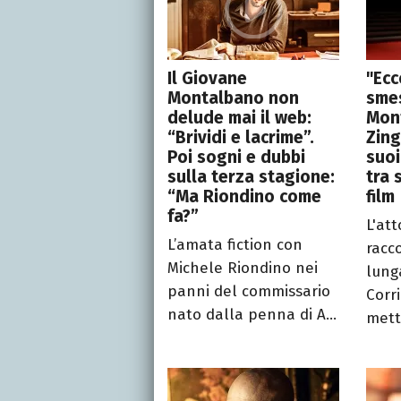
Il Giovane
"Ecc
Montalbano non
sme
delude mai il web:
Mon
“Brividi e lacrime”.
Zing
Poi sogni e dubbi
suoi
sulla terza stagione:
tra 
“Ma Riondino come
film
fa?”
L'at
L’amata fiction con
racc
Michele Riondino nei
lung
panni del commissario
Corri
nato dalla penna di A...
mett.