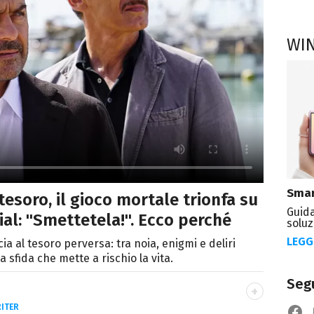
WI
Smar
esoro, il gioco mortale trionfa su
Guida
cial: "Smettetela!". Ecco perché
soluz
LEGG
a al tesoro perversa: tra noia, enigmi e deliri
a sfida che mette a rischio la vita.
Segu
ITER