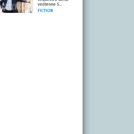
ventenne S...
FICTION