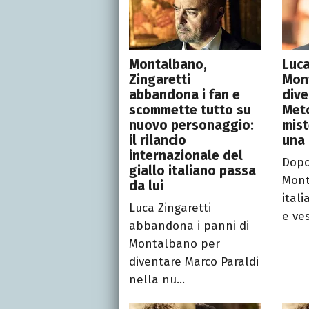
Montalbano,
Luca
Zingaretti
Mon
abbandona i fan e
dive
scommette tutto su
Meto
nuovo personaggio:
mist
il rilancio
una
internazionale del
Dopo
giallo italiano passa
Mont
da lui
ital
Luca Zingaretti
e ves
abbandona i panni di
Montalbano per
diventare Marco Paraldi
nella nu...