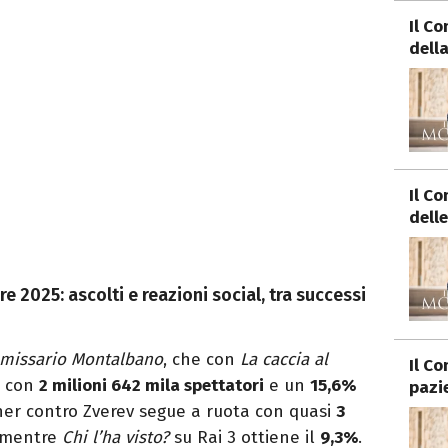
Il C
della
Il C
delle
2025: ascolti e reazioni social, tra successi
mmissario Montalbano
, che con
La caccia al
Il C
a con
2 milioni 642 mila spettatori
e un
15,6%
pazi
inner contro Zverev segue a ruota con quasi
3
 mentre
Chi l’ha visto?
su Rai 3 ottiene il
9,3%
.