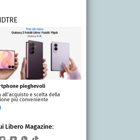
NDTRE
tphone pieghevoli
 all'acquisto e scelta della
ione più conveniente
I
i Libero Magazine: