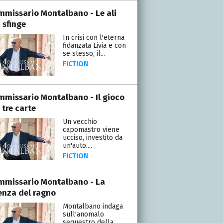
ommissario Montalbano - Le ali
 sfinge
In crisi con l'eterna
fidanzata Livia e con
se stesso, il...
FICTION
ommissario Montalbano - Il gioco
 tre carte
Un vecchio
capomastro viene
ucciso, investito da
un'auto....
FICTION
ommissario Montalbano - La
enza del ragno
Montalbano indaga
sull'anomalo
sequestro della