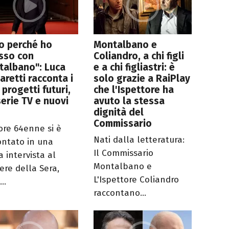
o perché ho
Montalbano e
sso con
Coliandro, a chi figli
talbano": Luca
e a chi figliastri: è
aretti racconta i
solo grazie a RaiPlay
 progetti futuri,
che l'Ispettore ha
serie TV e nuovi
avuto la stessa
dignità del
Commissario
tore 64enne si è
Nati dalla letteratura:
ontato in una
Il Commissario
a intervista al
Montalbano e
ere della Sera,
L'Ispettore Coliandro
..
raccontano...