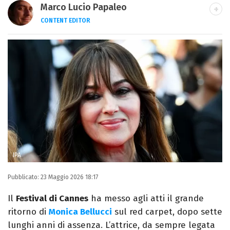
Marco Lucio Papaleo
CONTENT EDITOR
LINKEDIN
FACEBOOK
ALTRI SITI
Per vivere (in ogni senso) scrivo e descrivo:
mi interessa molto il contenuto, ma spesso
resto affascinato dall'utilizzo del
contenitore. Amo Tetris e le narrazioni
interattive.
IPA
Pubblicato:
23 Maggio 2026 18:17
Il
Festival di Cannes
ha messo agli atti il grande
ritorno di
Monica Bellucci
sul red carpet, dopo sette
lunghi anni di assenza. L’attrice, da sempre legata