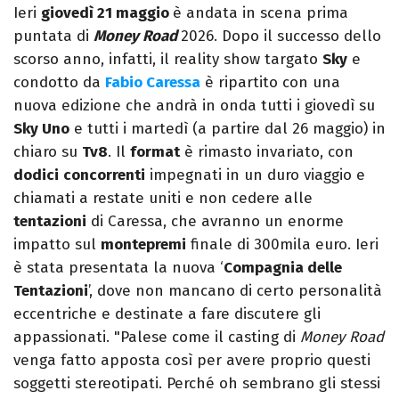
Ieri
giovedì 21 maggio
è andata in scena prima
puntata di
Money Road
2026. Dopo il successo dello
scorso anno, infatti, il reality show targato
Sky
e
condotto da
Fabio Caressa
è ripartito con una
nuova edizione che andrà in onda tutti i giovedì su
Sky Uno
e tutti i martedì (a partire dal 26 maggio) in
chiaro su
Tv8
. Il
format
è rimasto invariato, con
dodici
concorrenti
impegnati in un duro viaggio e
chiamati a restate uniti e non cedere alle
tentazioni
di Caressa, che avranno un enorme
impatto sul
montepremi
finale di 300mila euro. Ieri
è stata presentata la nuova ‘
Compagnia delle
Tentazioni
’, dove non mancano di certo personalità
eccentriche e destinate a fare discutere gli
appassionati. "Palese come il casting di
Money Road
venga fatto apposta così per avere proprio questi
soggetti stereotipati. Perché oh sembrano gli stessi