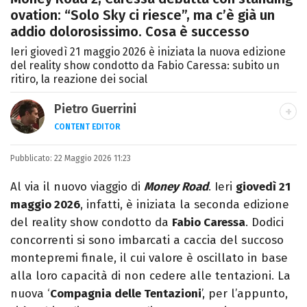
ovation: “Solo Sky ci riesce”, ma c’è già un
addio dolorosissimo. Cosa è successo
Ieri giovedì 21 maggio 2026 è iniziata la nuova edizione
del reality show condotto da Fabio Caressa: subito un
ritiro, la reazione dei social
Pietro Guerrini
CONTENT EDITOR
Laurea in Lettere, smania di viaggi e
Pubblicato:
22 Maggio 2026 11:23
passione per i cartoni (della pizza e della
Pixar).
Al via il nuovo viaggio di
Money Road
. Ieri
giovedì 21
maggio 2026
, infatti, è iniziata la seconda edizione
del reality show condotto da
Fabio Caressa
. Dodici
concorrenti si sono imbarcati a caccia del succoso
montepremi finale, il cui valore è oscillato in base
alla loro capacità di non cedere alle tentazioni. La
nuova ‘
Compagnia delle Tentazioni
’, per l’appunto,