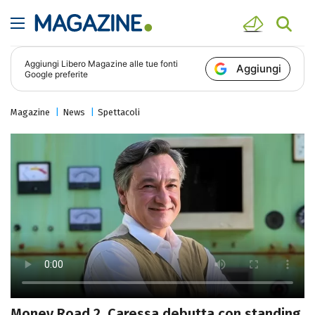
Aggiungi
Libero Magazine
alle tue fonti
Aggiungi
Google preferite
Magazine
News
Spettacoli
Money Road 2, Caressa debutta con standing