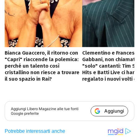
Bianca Guaccero, il ritorno con
Clementino e Francesc
"Capri" riaccende la polemica:
Gabbani, non chiamatel
perché un talento così
"solo" cantanti: Tim 
cristallino non riesce a trovare
Hits e Batti Live ci han
il suo spazio in Rai?
regalato i nuovi volti de
Aggiungi
Libero Magazine
alle tue fonti
Aggiungi
Google preferite