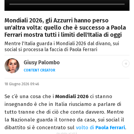
Mondiali 2026, gli Azzurri hanno perso
un'altra volta: quello che è successo a Paola
Ferrari mostra tutti i limiti dell'Italia di oggi
Mentre l'Italia guarda i Mondiali 2026 dal divano, sui
social si processa la faccia di Paola Ferrari
Giusy Palombo
CONTENT CREATOR
LINKEDIN
INSTAGRAM
ALTRI SITI
18 Giugno 2026 09:46
Giornalista e content creator. Racconto
cultura pop e spettacolo tra articoli e
Se c’è una cosa che i
Mondiali 2026
ci stanno
video, con uno stile diretto e autoriale.
insegnando è che in Italia riusciamo a parlare di
tutto tranne che di ciò che conta davvero. Mentre
la Nazionale guarda il torneo da casa, sui social il
dibattito si è concentrato sul
volto di
Paola Ferrari
.