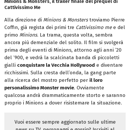
Minions & Monsters, il trailer finale del prequel di
Cattivissimo Me
Alla direzione di
Minions & Monsters
troviamo Pierre
Coffin, già regista dei primi tre
Cattivissimo me
e del
primo
Minions
. La trama, questa volta, sembra
ancora più demenziale del solito. Il film si svolgerà
prima degli eventi di Minions, attorno agli anni ’20
del ‘900, e vedrà la scalcinata banda di piccoletti
gialli
conquistare la Vecchia Hollywood
e diventare
ricchissimi. Sulla cresta dell’onda, la gang parte
alla ricerca del mostro perfetto per
il loro
personalissimo Monster movie
. Ovviamente
qualcosa andrà drammaticamente storto e saranno
proprio i Minions a dover risistemare la situazione.
Vuoi essere sempre aggiornato sulle ultime
news su TV, personaggi e gossip? Iscriviti al