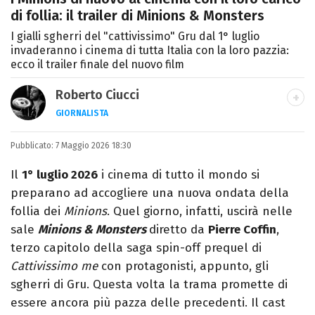
di follia: il trailer di Minions & Monsters
I gialli sgherri del "cattivissimo" Gru dal 1° luglio
invaderanno i cinema di tutta Italia con la loro pazzia:
ecco il trailer finale del nuovo film
Roberto Ciucci
GIORNALISTA
INSTAGRAM
FACEBOOK
Pubblicato:
Appassionato di sport, avido consumatore
7 Maggio 2026 18:30
di manga e film, cultore di tutto ciò che è
Il
1° luglio 2026
i cinema di tutto il mondo si
stato girato da Quentin Tarantino e
preparano ad accogliere una nuova ondata della
musicista nel tempo libero.
follia dei
Minions
. Quel giorno, infatti, uscirà nelle
sale
Minions & Monsters
diretto da
Pierre Coffin
,
terzo capitolo della saga spin-off prequel di
Cattivissimo me
con protagonisti, appunto, gli
sgherri di Gru. Questa volta la trama promette di
essere ancora più pazza delle precedenti. Il cast