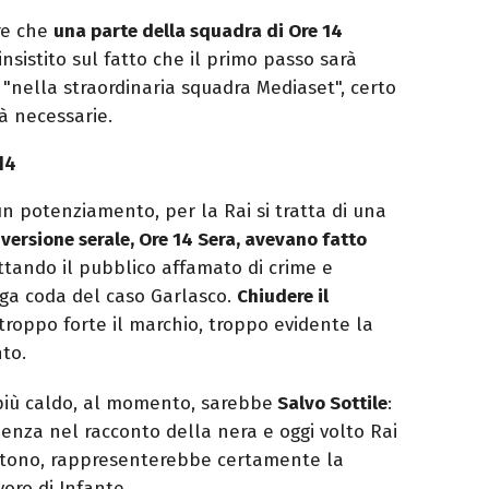
ire che
una parte della squadra di Ore 14
nsistito sul fatto che il primo passo sarà
 "nella straordinaria squadra Mediaset", certo
tà necessarie.
14
n potenziamento, per la Rai si tratta di una
 versione serale, Ore 14 Sera, avevano fatto
ettando il pubblico affamato di crime e
nga coda del caso Garlasco.
Chiudere il
 troppo forte il marchio, troppo evidente la
to.
 più caldo, al momento, sarebbe
Salvo Sottile
:
enza nel racconto della nera e oggi volto Rai
e tono, rappresenterebbe certamente la
voro di Infante.