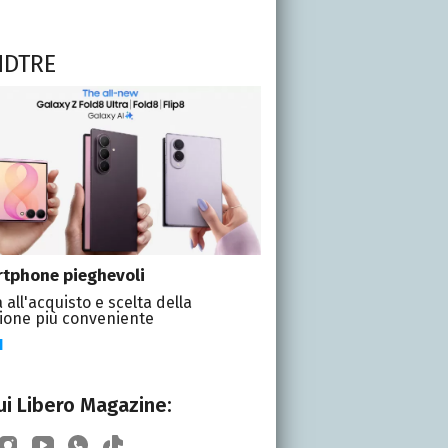
NDTRE
tphone pieghevoli
 all'acquisto e scelta della
ione più conveniente
I
i Libero Magazine: