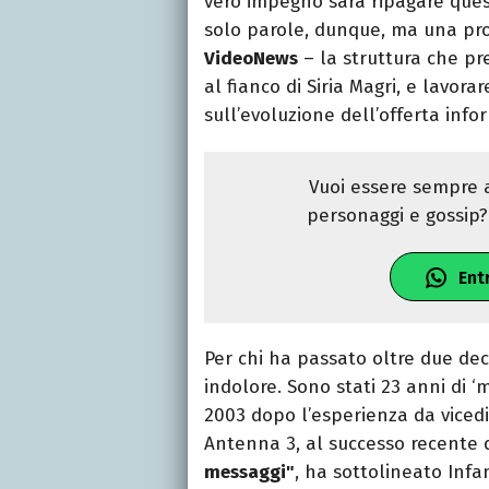
vero impegno sarà ripagare ques
solo parole, dunque, ma una pr
VideoNews
– la struttura che pr
al fianco di Siria Magri, e lavora
sull’evoluzione dell’offerta info
Vuoi essere sempre a
personaggi e gossip? 
Ent
Per chi ha passato oltre due dec
indolore. Sono stati 23 anni di ‘m
2003 dopo l’esperienza da vicedi
Antenna 3, al successo recente 
messaggi"
, ha sottolineato Infa