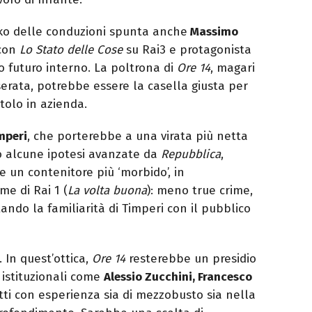
siko delle conduzioni spunta anche
Massimo
 con
Lo Stato delle Cose
su Rai3 e protagonista
o futuro interno. La poltrona di
Ore 14
, magari
erata, potrebbe essere la casella giusta per
tolo in azienda.
mperi
, che porterebbe a una virata più netta
o alcune ipotesi avanzate da
Repubblica
,
 un contenitore più ‘morbido’, in
me di Rai 1 (
La volta buona
): meno true crime,
tando la familiarità di Timperi con il pubblico
. In quest’ottica,
Ore 14
resterebbe un presidio
i istituzionali come
Alessio Zucchini, Francesco
utti con esperienza sia di mezzobusto sia nella