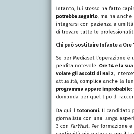
Intanto, lui stesso ha fatto cap
potrebbe seguirlo
, ma ha anche i
integrarsi con pazienza e umiltà
di trovare tutte le professionali
Chi può sostituire Infante a Ore 
Se per Mediaset l’operazione è u
perdita notevole.
Ore 14 e la sua
volare gli ascolti di Rai 2
, interc
attualità, complice anche la lu
programma appare improbabile
:
domanda per quel tipo di raccon
Da qui il
totonomi
. Il candidato
giornalista con una lunga esperi
3 con
FarWes
t. Per formazione 
continuità più naturale con il la