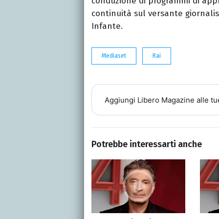
conduzione di programmi di app
continuità sul versante giornali
Infante.
Mediaset
Rai
Aggiungi
Libero Magazine
alle tu
Potrebbe interessarti anche