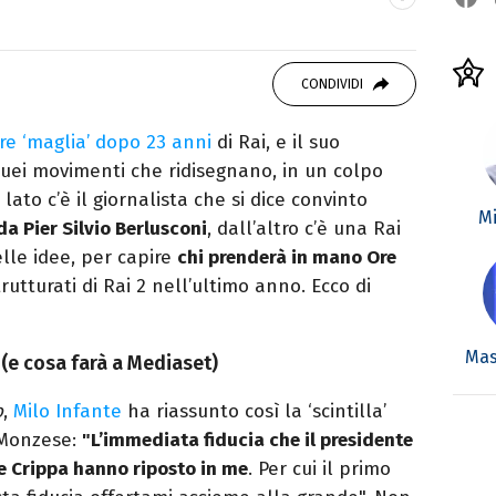
autore. Laureato in Letterature Straniere, è
 poesia e Shakespeare. Scrive canzoni e ama i
CONDIVIDI
re ‘maglia’ dopo 23 anni
di Rai, e il suo
uei movimenti che ridisegnano, in un colpo
 lato c’è il giornalista che si dice convinto
Mi
a Pier Silvio Berlusconi
, dall’altro c’è una Rai
elle idee, per capire
chi prenderà in mano Ore
trutturati di Rai 2 nell’ultimo anno. Ecco di
Mas
 (e cosa farà a Mediaset)
o
,
Milo Infante
ha riassunto così la ‘scintilla’
 Monzese:
"L’immediata fiducia che il presidente
ore Crippa hanno riposto in me
. Per cui il primo