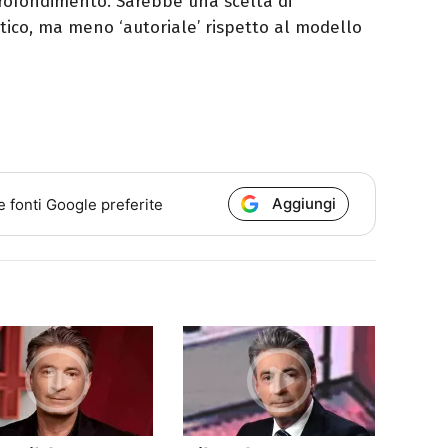
rofondimento. Sarebbe una scelta di
stico, ma meno ‘autoriale’ rispetto al modello
Aggiungi
e fonti Google preferite