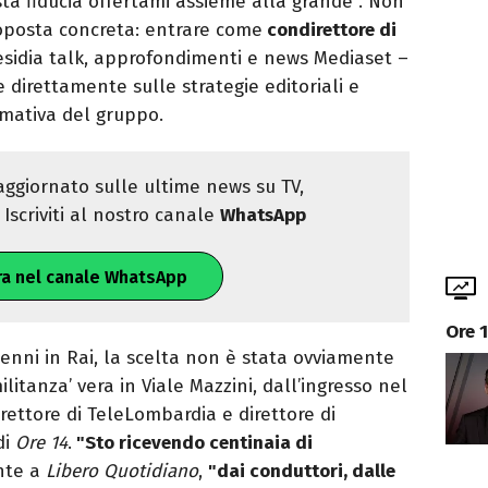
ta fiducia offertami assieme alla grande". Non
oposta concreta: entrare come
condirettore di
esidia talk, approfondimenti e news Mediaset –
re direttamente sulle strategie editoriali e
rmativa del gruppo.
ggiornato sulle ultime news su TV,
Iscriviti al nostro canale
WhatsApp
ra nel canale WhatsApp
Ore 
enni in Rai, la scelta non è stata ovviamente
ilitanza’ vera in Viale Mazzini, dall’ingresso nel
rettore di TeleLombardia e direttore di
di
Ore 14
.
"Sto ricevendo centinaia di
nte a
Libero Quotidiano
,
"dai conduttori, dalle