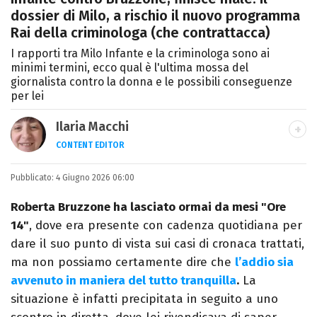
dossier di Milo, a rischio il nuovo programma
Rai della criminologa (che contrattacca)
I rapporti tra Milo Infante e la criminologa sono ai
minimi termini, ecco qual è l'ultima mossa del
giornalista contro la donna e le possibili conseguenze
per lei
Ilaria Macchi
CONTENT EDITOR
Laureata in Linguaggi dei Media, amo il
Pubblicato:
4 Giugno 2026 06:00
giornalismo, il calcio, la TV e la moda, dove
cerco sempre le ultime tendenze.
Roberta Bruzzone ha lasciato ormai da mesi "Ore
14"
, dove era presente con cadenza quotidiana per
dare il suo punto di vista sui casi di cronaca trattati,
ma non possiamo certamente dire che
l’addio sia
avvenuto in maniera del tutto tranquilla
.
La
situazione è infatti precipitata in seguito a uno