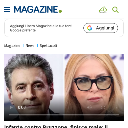
Aggiungi
Libero Magazine
alle tue fonti
Aggiungi
Google preferite
Magazine
News
Spettacoli
Infante contro Bruzzone, finisce male: il