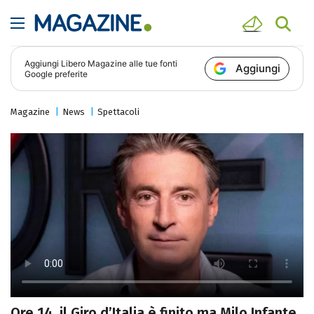
Aggiungi
Libero Magazine
alle tue fonti
Aggiungi
Google preferite
Magazine
News
Spettacoli
Ore 14, il Giro d’Italia è finito ma Milo Infante