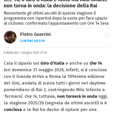
non torna in onda: la decisione della Rai
Nonostante gli ottimi ascolti di questa stagione il
programma non ripartirà dopo la sosta per fare spazio
al ciclismo: confermato l’appuntamento con Ore 14 Sera
Pietro Guerrini
CONTENT EDITOR
Laurea in Lettere, smania di viaggi e
Pubblicato:
1 Giugno 2026 07:45
passione per i cartoni (della pizza e della
Pixar).
Cala il sipario sul
Giro d’Italia
e anche su
Ore 14
.
Ieri domenica 31 maggio 2026, infatti, si è conclusa
con il Grande Arrivo a Roma la 109esima edizione
del Giro, andata di scena tutti i giorni nel daytime
pomeridiano di Rai 2, costringendo Milo Infante a
‘fermarsi’.
Ore 14
, tuttavia,
non tornerà in onda
oggi;
la stagione 2025/26 (segnata da ottimi ascolti) si è
conclusa
e la Rai ha deciso di optare per una