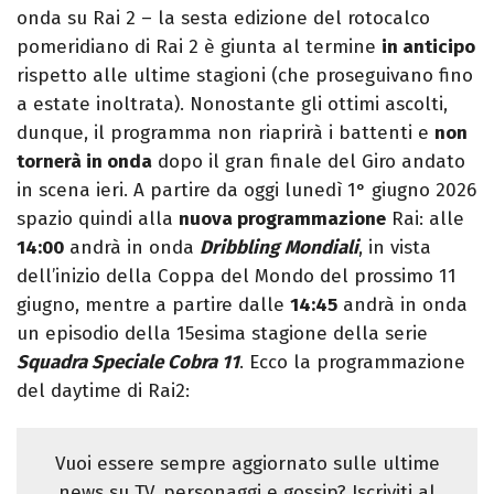
onda su Rai 2 – la sesta edizione del rotocalco
pomeridiano di Rai 2 è giunta al termine
in anticipo
rispetto alle ultime stagioni (che proseguivano fino
a estate inoltrata). Nonostante gli ottimi ascolti,
dunque, il programma non riaprirà i battenti e
non
tornerà in onda
dopo il gran finale del Giro andato
in scena ieri. A partire da oggi lunedì 1° giugno 2026
spazio quindi alla
nuova programmazione
Rai: alle
14:00
andrà in onda
Dribbling
Mondiali
, in vista
dell’inizio della Coppa del Mondo del prossimo 11
giugno, mentre a partire dalle
14:45
andrà in onda
un episodio della 15esima stagione della serie
Squadra Speciale Cobra 11
. Ecco la programmazione
del daytime di Rai2:
Vuoi essere sempre aggiornato sulle ultime
news su TV, personaggi e gossip? Iscriviti al