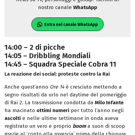
nostro canale
WhatsApp
Entra nel canale WhatsApp
14:00 – 2 di picche
14:05 – Dribbling Mondiali
14:45 – Squadra Speciale Cobra 11
La reazione dei social: proteste contro la Rai
Anche quest’anno
Ore 14
è cresciuto mettendo a
segno risultati da urlo nel daytime del pomeriggio
di Rai 2. La trasmissione condotta da
Milo Infante
ha macinato
ottimi numeri
per tutto l’anno negli
ascolti
e nelle ultime settimane in onda aveva
registrato un vero e proprio
boom
a suon di scoop
grazie al ‘conto alla rovescia’ prima della chiusura