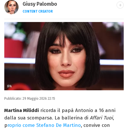
Giusy Palombo
CONTENT CREATOR
LINKEDIN
INSTAGRAM
ALTRI SITI
Giornalista e content creator. Racconto
cultura pop e spettacolo tra articoli e
video, con uno stile diretto e autoriale.
IPA
Pubblicato:
29 Maggio 2026 22:15
Martina Miliddi
ricorda il papà Antonio a 16 anni
dalla sua scomparsa. La ballerina di
Affari Tuoi
,
p
roprio come Stefano De Martino
, convive con