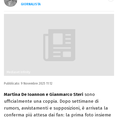
GIORNALISTA
LINKEDIN
INSTAGRAM
FACEBOOK
Giornalista e laureato in Lettere, è
appassionato di cinema, spettacolo, calcio
e sport.
Mediaset Infinity
Pubblicato:
9 Novembre 2025 11:12
Martina De Ioannon e Gianmarco Steri
sono
ufficialmente una coppia. Dopo settimane di
rumors, avvistamenti e supposizioni, è arrivata la
conferma più attesa dai fan: la prima foto insieme