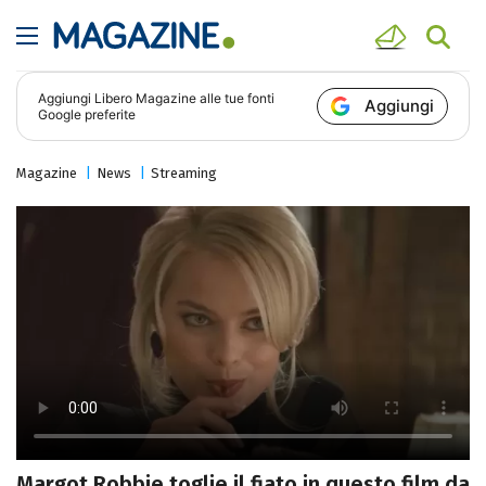
Aggiungi
Libero Magazine
alle tue fonti
Aggiungi
Google preferite
Magazine
News
Streaming
Margot Robbie toglie il fiato in questo film da