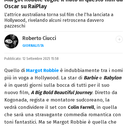
Oscar su RaiPlay
L'attrice australiana torna sul film che l'ha lanciata a
Hollywood, rivelando alcuni retroscena davvero
pazzeschi
Roberto Ciucci
GIORNALISTA
INSTAGRAM
FACEBOOK
Pubblicato:
Appassionato di sport, avido consumatore
12 Settembre 2025 15:58
di manga e film, cultore di tutto ciò che è
Quello di
Margot Robbie
è indubbiamente tra i nomi
stato girato da Quentin Tarantino e
più in voga a Hollywood. La star di
Barbie
e
Babylon
musicista nel tempo libero.
è in questi giorni sulla bocca di tutti per il suo
nuovo film,
A Big Bold Beautiful Journey
. Diretto da
Kogonada, regista e montatore sudcoreano, la
vedrà condividere il set con
Colin Farrell
, in quella
che sarà una stravagante commedia romantica con
toni fantastici. Ma se Margot Robbie è quella che