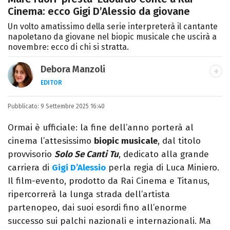
Cinema: ecco Gigi D’Alessio da giovane
Un volto amatissimo della serie interpreterà il cantante
napoletano da giovane nel biopic musicale che uscirà a
novembre: ecco di chi si stratta.
Debora Manzoli
EDITOR
LINKEDIN
INSTAGRAM
FACEBOOK
SITO
Pubblicato:
Scrittrice, copywriter, editor e pubblicista
9 Settembre 2025 16:40
mantovana, laureata in Lettere, Cinema e
Ormai è ufficiale: la fine dell’anno porterà al
Tv. Ha due libri all’attivo e ama la scrittura
cinema l’attesissimo
biopic musicale
, dal titolo
alla follia.
provvisorio
Solo Se Canti Tu
, dedicato alla grande
carriera di
Gigi D’Alessio
perla regia di Luca Miniero.
Il film-evento, prodotto da Rai Cinema e Titanus,
ripercorrerà la lunga strada dell’artista
partenopeo, dai suoi esordi fino all’enorme
successo sui palchi nazionali e internazionali. Ma