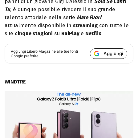
panni di un giovane Gigi D’Alessio in
Solo Se Canti
Tu
, è dunque possibile rivedere il suo grande
talento attoriale nella serie
Mare Fuori
,
attualmente disponibile in
streaming
con tutte le
sue
cinque stagioni
su
RaiPlay
e
Netflix
.
Aggiungi
Libero Magazine
alle tue fonti
Aggiungi
Google preferite
WINDTRE