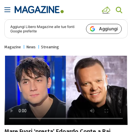
Aggiungi
Libero Magazine
alle tue fonti
Aggiungi
Google preferite
Magazine
News
Streaming
Mare Fuori ‘presta’ Edoardo Conte a Rai