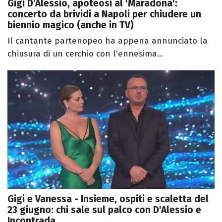
Gigi D’Alessio, apoteosi al 'Maradona':
concerto da brividi a Napoli per chiudere un
biennio magico (anche in TV)
Il cantante partenopeo ha appena annunciato la
chiusura di un cerchio con l'ennesima...
Gigi e Vanessa - Insieme, ospiti e scaletta del
23 giugno: chi sale sul palco con D'Alessio e
Incontrada