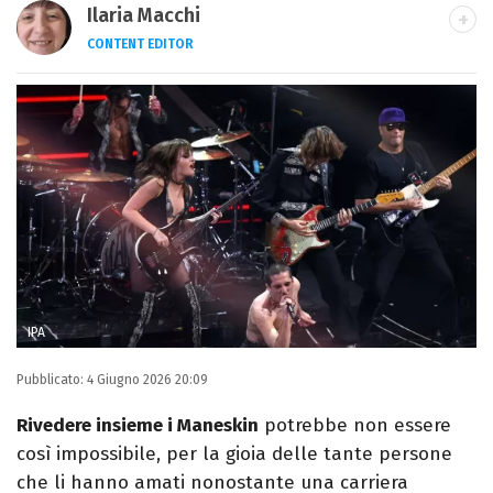
Ilaria Macchi
CONTENT EDITOR
Laureata in Linguaggi dei Media, amo il
giornalismo, il calcio, la TV e la moda, dove
cerco sempre le ultime tendenze.
IPA
Pubblicato:
4 Giugno 2026 20:09
Rivedere insieme i Maneskin
potrebbe non essere
così impossibile, per la gioia delle tante persone
che li hanno amati nonostante una carriera