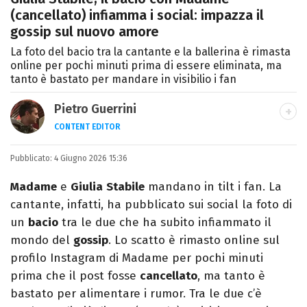
(cancellato) infiamma i social: impazza il
gossip sul nuovo amore
La foto del bacio tra la cantante e la ballerina è rimasta
online per pochi minuti prima di essere eliminata, ma
tanto è bastato per mandare in visibilio i fan
Pietro Guerrini
CONTENT EDITOR
Laurea in Lettere, smania di viaggi e
Pubblicato:
4 Giugno 2026 15:36
passione per i cartoni (della pizza e della
Pixar).
Madame
e
Giulia
Stabile
mandano in tilt i fan. La
cantante, infatti, ha pubblicato sui social la foto di
un
bacio
tra le due che ha subito infiammato il
mondo del
gossip
. Lo scatto è rimasto online sul
profilo Instagram di Madame per pochi minuti
prima che il post fosse
cancellato
, ma tanto è
bastato per alimentare i rumor. Tra le due c’è