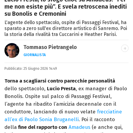
me non esiste più”. E svela retroscena inediti
su Bonolis e Cremonini
L'agente dello spettacolo, ospite di Passaggi Festival, ha
sparato a zero sull'ex direttore artistico di Sanremo. Poi
la storia della rivalità tra Cuccarini e Heather Parisi.
Tommaso Pietrangelo
GIORNALISTA
Autore, giornalista, cantautore. Laureato in
Pubblicato:
25 Giugno 2026 14:49
Letterature Straniere, è appassionato di
cinema, poesia e Shakespeare. Scrive
Torna a scagliarsi contro parecchie personalità
canzoni e ama i gatti.
dello spettacolo,
Lucio Presta
, ex manager di Paolo
Bonolis. Ospite sul palco di Passaggi Festival,
l’agente ha ribadito l’amicizia decennale con il
conduttore, lanciando di nuovo velate
frecciatine
all’ex di Paolo Sonia Bruganelli
. Poi il racconto
della
fine del rapporto con
Amadeus
(e anche qui,