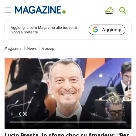
Aggiungi
Libero Magazine
alle tue fonti
Aggiungi
Google preferite
Magazine
News
Gossip
Lucio Presta, lo sfogo choc su Amadeus: “Per