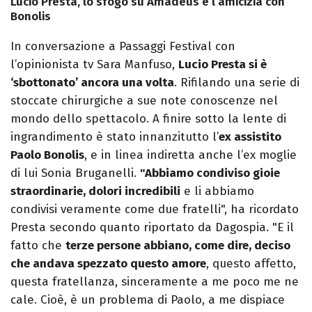
Lucio Presta, lo sfogo su Amadeus e l’amicizia con
Bonolis
In conversazione a Passaggi Festival con
l’opinionista tv Sara Manfuso,
Lucio Presta si è
‘sbottonato’ ancora una volta
. Rifilando una serie di
stoccate chirurgiche a sue note conoscenze nel
mondo dello spettacolo. A finire sotto la lente di
ingrandimento è stato innanzitutto l’
ex assistito
Paolo Bonolis
, e in linea indiretta anche l’ex moglie
di lui Sonia Bruganelli.
"Abbiamo condiviso gioie
straordinarie, dolori incredibili
e li abbiamo
condivisi veramente come due fratelli", ha ricordato
Presta secondo quanto riportato da Dagospia. "E il
fatto che
terze persone abbiano, come dire, deciso
che andava spezzato questo amore
, questo affetto,
questa fratellanza, sinceramente a me poco me ne
cale. Cioè, è un problema di Paolo, a me dispiace