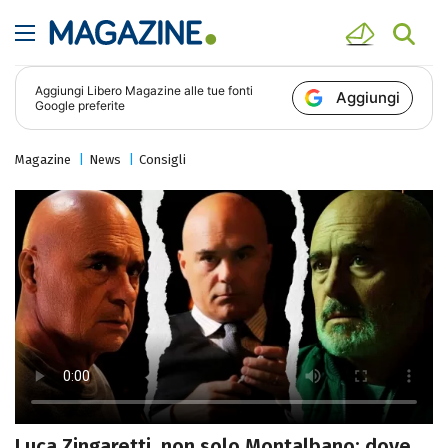
Aggiungi
Libero Magazine
alle tue fonti
Aggiungi
Google preferite
Magazine
News
Consigli
Luca Zingaretti, non solo Montalbano: dove