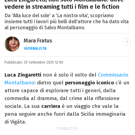
vedere in streaming tutti i film e le fiction
Da 'Alla luce del sole' a 'La nostra vita', scopriamo
insieme tutti i lavori più belli dell'attore che ha dato vita
al personaggio di Salvo Montalbano.
Mara Fratus
GIORNALISTA
Nella mia vita non possono mancare, il
Pubblicato:
20 Settembre 2025 12:00
silenzio, il mare e Il Libro dell'inquietudine
sul comodino, insieme a un romanzo di
Luca
Zingaretti
non è solo il volto del
Commissario
Zafon.
Montalbano
: dietro quel
personaggio
iconico
c’è un
attore capace di esplorare tutti i generi, dalla
commedia al dramma, dal crime alla riflessione
sociale. La sua
carriera
è un viaggio che vale la
pena seguire anche fuori dalla Sicilia immaginaria
di Vigàta.