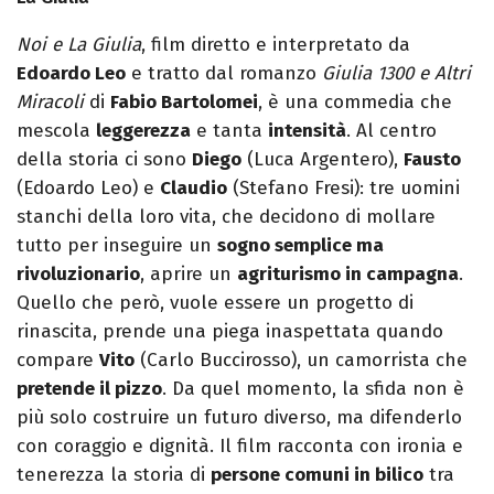
Noi e La Giulia
, film diretto e interpretato da
Edoardo Leo
e tratto dal romanzo
Giulia 1300 e Altri
Miracoli
di
Fabio Bartolomei
, è una commedia che
mescola
leggerezza
e tanta
intensità
. Al centro
della storia ci sono
Diego
(Luca Argentero),
Fausto
(Edoardo Leo) e
Claudio
(Stefano Fresi): tre uomini
stanchi della loro vita, che decidono di mollare
tutto per inseguire un
sogno semplice ma
rivoluzionario
, aprire un
agriturismo in campagna
.
Quello che però, vuole essere un progetto di
rinascita, prende una piega inaspettata quando
compare
Vito
(Carlo Buccirosso), un camorrista che
pretende il pizzo
. Da quel momento, la sfida non è
più solo costruire un futuro diverso, ma difenderlo
con coraggio e dignità. Il film racconta con ironia e
tenerezza la storia di
persone comuni in bilico
tra