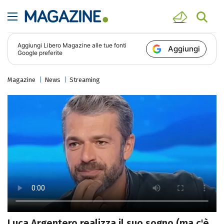
Aggiungi
Libero Magazine
alle tue fonti
Aggiungi
Google preferite
Magazine
News
Streaming
Luca Argentero realizza il suo sogno (ma c'è