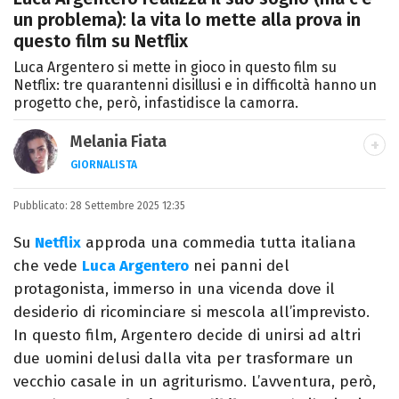
un problema): la vita lo mette alla prova in
questo film su Netflix
Luca Argentero si mette in gioco in questo film su
Netflix: tre quarantenni disillusi e in difficoltà hanno un
progetto che, però, infastidisce la camorra.
Melania Fiata
GIORNALISTA
Laureata in Lettere, divoratrice di libri e
Pubblicato:
28 Settembre 2025 12:35
serie. Scrivo di spettacoli, film e TV.
Su
Netflix
approda una commedia tutta italiana
che vede
Luca Argentero
nei panni del
protagonista, immerso in una vicenda dove il
desiderio di ricominciare si mescola all’imprevisto.
In questo film, Argentero decide di unirsi ad altri
due uomini delusi dalla vita per trasformare un
vecchio casale in un agriturismo. L’avventura, però,