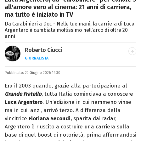
all'amore vero al cinema: 21 anni di carriera,
ma tutto è iniziato in TV
Da Carabinieri a Doc - Nelle tue mani, la carriera di Luca
Argentero è cambiata moltissimo nell'arco di oltre 20
anni
Roberto Ciucci
GIORNALISTA
INSTAGRAM
FACEBOOK
Pubblicato:
Appassionato di sport, avido consumatore
22 Giugno 2026 14:30
di manga e film, cultore di tutto ciò che è
Era il 2003 quando, grazie alla partecipazione al
stato girato da Quentin Tarantino e
Grande Fratello
, tutta Italia cominciava a conoscere
musicista nel tempo libero.
Luca Argentero
. Un’edizione in cui nemmeno vinse
ma in cui, anzi, arrivò terzo. A differenza della
vincitrice
Floriana Secondi,
sparita dai radar,
Argentero è riuscito a costruire una carriera sulla
base di quel boost di notorietà, prima affermandosi