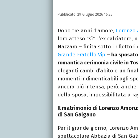
Una passione smisurata p
e New Media, videomakin
Pubblicato:
29 Giugno 2026 16:25
preferito.
Dopo tre anni d’amore,
Lorenzo
loro atteso "sì". L’ex calciatore
Nazzaro – finita sotto i riflettor
Grande Fratello Vip
–
ha sposato 
romantica cerimonia civile in To
eleganti cambi d’abito e un fin
momenti indimenticabili agli spos
ancora più intensa, però, anche
della sposa, impossibilitata a rag
Il matrimonio di Lorenzo Amorus
di San Galgano
Per il grande giorno, Lorenzo Am
spettacolare Abbazia di San Galg