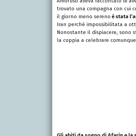
Amoruso aveva raccontato di ave
trovato una compagna con cui co
il giorno meno sereno
è stata l’
Iran perché impossibilitata a ott
Nonostante il dispiacere, sono sta
la coppia a celebrare comunque
Gli abiti da sogno di Afarin e l