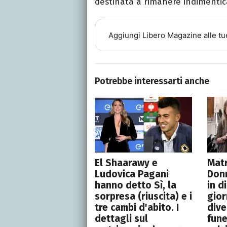
destinata a rimanere indimentic
Aggiungi
Libero Magazine
alle tu
Potrebbe interessarti anche
El Shaarawy e
Matr
Ludovica Pagani
Don
hanno detto Sì, la
in d
sorpresa (riuscita) e i
gior
tre cambi d'abito. I
dive
dettagli sul
fune