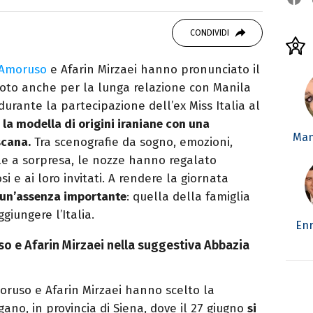
er le serie TV. Laurea in Cinema, Televisione
g e scrittura sono il mio passatempo
CONDIVIDI
 Amoruso
e Afarin Mirzaei hanno pronunciato il
, noto anche per la lunga relazione con Manila
i durante la partecipazione dell’ex Miss Italia al
la modella di origini iraniane con una
Man
scana.
Tra scenografie da sogno, emozioni,
ale a sorpresa, le nozze hanno regalato
i e ai loro invitati. A rendere la giornata
un’assenza importante
: quella della famiglia
giungere l’Italia.
Enr
o e Afarin Mirzaei nella suggestiva Abbazia
oruso e Afarin Mirzaei hanno scelto la
ano, in provincia di Siena, dove il 27 giugno
si