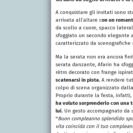
A conquistare gli invitati sono st
arrivata all’altare c
on un romanti
da scollo a cuore, spacco lateral
sfoggiato un secondo elegante ab
caratterizzato da scenografiche
Ma la serata non era ancora fini
serata danzante, Afarin ha sfogg
rétro decorato con frange ispirate
scatenarsi in pista.
A rendere tut
colpo di scena organizzato dall
Proprio durante la festa, infatt
ha voluto sorprenderlo con una 
lui.
Un gesto accompagnato da una
"
Buon compleanno splendido sposo
vita coincida con il tuo complean