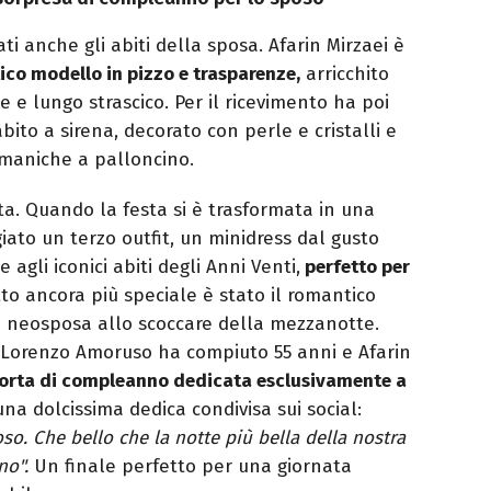
ati anche gli abiti della sposa. Afarin Mirzaei è
co modello in pizzo e trasparenze,
arricchito
e e lungo strascico. Per il ricevimento ha poi
ito a sirena, decorato con perle e cristalli e
 maniche a palloncino.
ta. Quando la festa si è trasformata in una
iato un terzo outfit, un minidress dal gusto
 agli iconici abiti degli Anni Venti,
perfetto per
to ancora più speciale è stato il romantico
a neosposa allo scoccare della mezzanotte.
i, Lorenzo Amoruso ha compiuto 55 anni e Afarin
torta di compleanno dedicata esclusivamente a
 dolcissima dedica condivisa sui social:
. Che bello che la notte più bella della nostra
no".
Un finale perfetto per una giornata