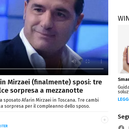
WI
Smar
n Mirzaei (finalmente) sposi: tre
Guida
olce sorpresa a mezzanotte
soluz
LEGG
 sposato Afarin Mirzaei in Toscana. Tre cambi
ca sorpresa per il compleanno dello sposo.
Segu
ITER