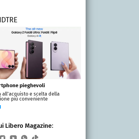
NDTRE
tphone pieghevoli
 all'acquisto e scelta della
ione più conveniente
I
i Libero Magazine: