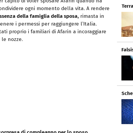
r capito di voler sposare Afarin quando ha
Terr
ndividere ogni momento della vita. A rendere
assenza della famiglia della sposa,
rimasta in
enere i permessi per raggiungere l’Italia.
ti proprio i familiari di Afarin a incoraggiare
 le nozze.
Fals
Sche
a sorpresa di compleanno per lo sposo