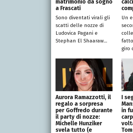
matrimonio da sogno
calc
a Frascati
com
Sono diventati virali gli
Un e
scatti delle nozze di
seco
Ludovica Pagani e
coll
Stephan El Shaaraw...
fatt
giro d
Aurora Ramazzotti, il
I se
regalo a sorpresa
Man
per Goffredo durante
in f
il party di nozze:
carp
Michelle Hunziker
volt
svela tutto (e
Tom 