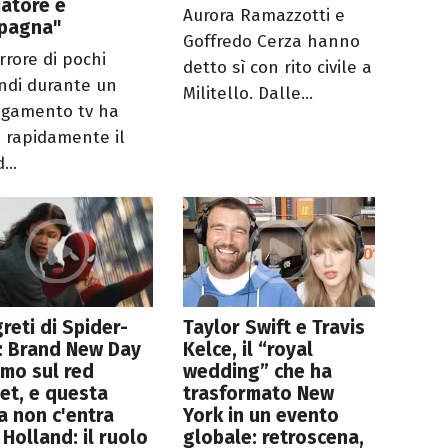
iatore e
Aurora Ramazzotti e
pagna"
Goffredo Cerza hanno
rrore di pochi
detto sì con rito civile a
ndi durante un
Militello. Dalle...
egamento tv ha
o rapidamente il
...
greti di Spider-
Taylor Swift e Travis
: Brand New Day
Kelce, il “royal
umo sul red
wedding” che ha
et, e questa
trasformato New
a non c'entra
York in un evento
Holland: il ruolo
globale: retroscena,