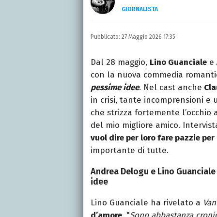
GIORNALISTA
INSTAGRAM
FACEBOOK
Appassionato di sport, a
Pubblicato:
27 Maggio 2026 17:35
tutto ciò che è stato gi
tempo libero.
Dal 28 maggio,
Lino Guanciale
e
con la nuova commedia romanti
pessime idee
. Nel cast anche
Clau
in crisi, tante incomprensioni e
che strizza fortemente l’occhio 
del mio migliore amico. Intervist
vuol dire per loro fare pazzie pe
importante di tutte.
Andrea Delogu e Lino Guanciale 
idee
Lino Guanciale ha rivelato a
Vani
d’amore
. "
Sono abbastanza cronic