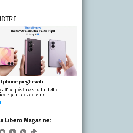
NDTRE
tphone pieghevoli
 all'acquisto e scelta della
ione più conveniente
I
i Libero Magazine: