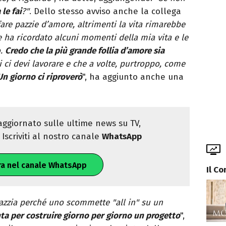
le fai
?"
. Dello stesso avviso anche la collega
fare pazzie d’amore, altrimenti la vita rimarebbe
e ha ricordato alcuni momenti della mia vita e le
o.
Credo che la più grande follia d’amore sia
 ci devi lavorare e che a volte, purtroppo, come
Un giorno ci riproverò
", ha aggiunto anche una
ggiornato sulle ultime news su TV,
Iscriviti al nostro canale
WhatsApp
ra nel canale WhatsApp
Il C
azzia perché uno scommette "all in" su un
inta per costruire giorno per giorno un progetto
",