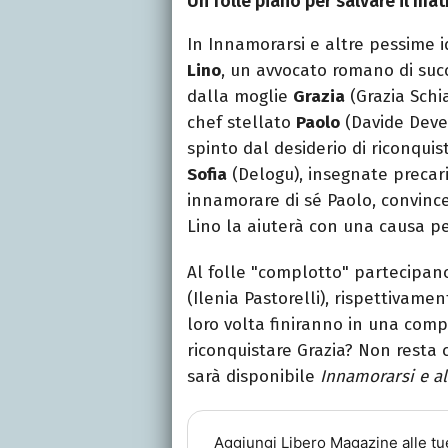
Un folle piano per salvare il ma
In Innamorarsi e altre pessime 
Lino
, un avvocato romano di succ
dalla moglie
Grazia
(Grazia Schia
chef stellato
Paolo
(Davide Deven
spinto dal desiderio di riconquis
Sofia
(Delogu), insegnate precaria
innamorare di sé Paolo, convinc
Lino la aiuterà con una causa pe
Al folle "complotto" partecipa
(Ilenia Pastorelli), rispettivamen
loro volta finiranno in una compl
riconquistare Grazia? Non resta 
sarà disponibile
Innamorarsi e al
Aggiungi
Libero Magazine
alle tu