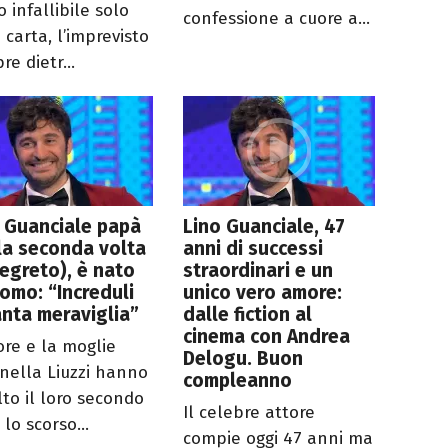
 infallibile solo
confessione a cuore a...
 carta, l’imprevisto
e dietr...
 Guanciale papà
Lino Guanciale, 47
la seconda volta
anni di successi
segreto), è nato
straordinari e un
omo: “Increduli
unico vero amore:
anta meraviglia”
dalle fiction al
cinema con Andrea
ore e la moglie
Delogu. Buon
nella Liuzzi hanno
compleanno
lto il loro secondo
Il celebre attore
o lo scorso...
compie oggi 47 anni ma