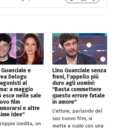
 Guanciale e
Lino Guanciale senza
rea Delogu
freni, l'appello più
agonisti al
duro agli uomini:
ma: a maggio
"Basta commettere
 esce nelle sale
questo errore fatale
uovo film
in amore"
amorarsi e altre
L'attore, parlando del
ime idee"
suo nuovo film, si
coppia inedita, un
mette a nudo con una