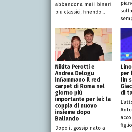
piano
abbandona mai i binari
sulla
più classici, finendo...
sempr
Nikita Perotti e
Lino
Andrea Delogu
per 
infiammano il red
(in 
carpet di Roma nel
Giac
giorno più
di t
importante per lei: la
L’att
coppia di nuovo
Anto
insieme dopo
acco
Ballando
figli
Dopo il gossip nato a