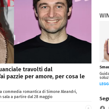
WI
Smar
anciale travolti dal
Guida
ai pazzie per amore, per cosa le
soluz
LEGG
ova commedia romantica di Simone Aleandri,
n sala a partire dal 28 maggio
Segu