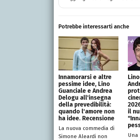
Potrebbe interessarti anche
Innamorarsi e altre
Lino
pessime idee, Lino
And
Guanciale e Andrea
prot
Delogu all'insegna
cine
della prevedibilità:
2026
quando l'amore non
il n
ha idee. Recensione
"Inn
pess
La nuova commedia di
Una 
Simone Aleardi non