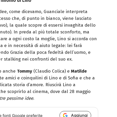
trimonio di Lino
idee, come dicevamo, Guanciale interpreta
esso che, di punto in bianco, viene lasciato
vo), la quale scopre di essersi invaghita dello
uto). In preda al più totale sconforto, ma
tare a ogni costo la moglie, Lino si accorda con
 e in necessità di aiuto legale: lei farà
endo Grazia della poca fedeltà dell’uomo, e
r stalking nei confronti del suo ex.
no anche
Tommy
(Claudio Colica) e
Matilde
te amici e coinquilini di Lino e di Sofia e che a
icata storia d’amore. Riuscirà Lino a
che scoprirlo al cinema, dove dal 28 maggio
tre pessime idee
.
Aggiungi
e fonti Google preferite