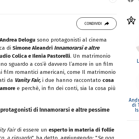
vido consumatore di manga e film, cultore di
CONDIVIDI
rato da Quentin Tarantino e musicista nel
Andrea Delogu
sono protagonisti al cinema
ca di
Simone Aleandri
Innamorarsi e altre
dio Colica e Ilenia Pastorelli
. Un matrimonio
L
 uno sguardo a cos’è davvero l’amore in un film
ai film romantici americani, come Il matrimonio
ati da
Vanity Fair,
i due hanno raccontato
cosa
r amore
e perchè, in fin dei conti, sia la cosa più
Andr
di
protagonisti di Innamorarsi e altre pessime
I
ty Fair
di essere un
esperto in materia di follie
o, a riguardo
", ha detto, aggiungendo: "
Se non