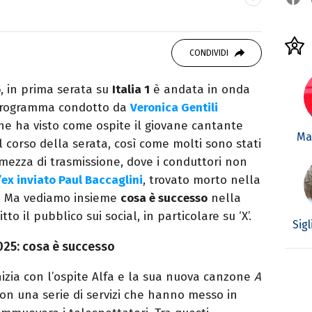
ei Media, mi dedico al mondo
 10 anni. Ho lavorato come web content editor
CONDIVIDI
state.
5
, in prima serata su
Italia 1
è andata in onda
 programma condotto da
Veronica Gentili
he ha visto come ospite il giovane cantante
Mar
nel corso della serata, così come molti sono stati
mezza di trasmissione, dove i conduttori non
’ex inviato Paul Baccaglini
, trovato morto nella
e. Ma vediamo insieme
cosa è successo
nella
tto il pubblico sui social, in particolare su ‘X’.
Sig
025: cosa è successo
izia con l’ospite Alfa e la sua nuova canzone
A
on una serie di servizi che hanno messo in