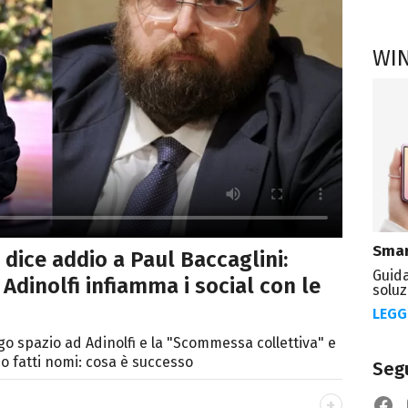
WI
Smar
i dice addio a Paul Baccaglini:
Guida
 Adinolfi infiamma i social con le
soluz
LEGG
go spazio ad Adinolfi e la "Scommessa collettiva" e
no fatti nomi: cosa è successo
Segu