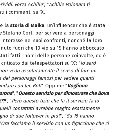
rividi. Forza Achille
", "
Achille Polonara ti
ti i commenti su ‘X’.
e la
storia di Maika
, un’influencer che è stata
e
Stefano Corti per scrivere a personaggi
o interesse nei suoi confronti, nonché la loro
venuto fuori che 10 vip su 15 hanno abboccato
tati fatti i nomi delle persone coinvolte, ed è
riticato dai telespettatori su ‘X’: "
Io sarò
non vedo assolutamente il senso di fare un
a dei personaggi famosi per vedere quanti
ndare con lei. Boh
". Oppure: "
Vogliono
Corona
", "
Questo servizio per dimostrare che Bova
?!!
", "
Però questo tizio che fa il servizio fa lo
quelli contattati avrebbe reagito esattamente
no di due follower in più?
", "
Su 15 hanno
"
Ora facciamo il servizio con un figaccione che ci