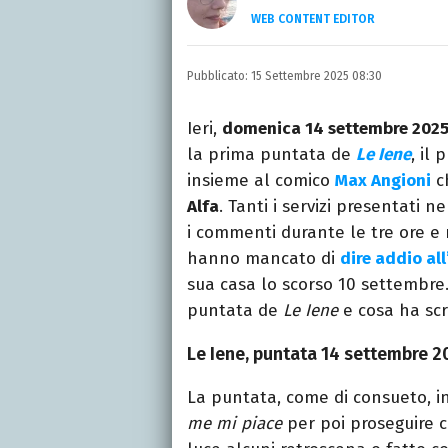
WEB CONTENT EDITOR
Laureata in Linguaggi d
dell’intrattenimento da
Pubblicato:
15 Settembre 2025 08:30
freelance per diverse te
Ieri,
domenica 14 settembre 202
la prima puntata de
Le Iene
, il
insieme al comico
Max Angioni
c
Alfa
. Tanti i servizi presentati 
i commenti durante le tre ore e 
hanno mancato di
dire addio all
sua casa lo scorso 10 settembr
puntata de
Le Iene
e cosa ha scri
Le Iene, puntata 14 settembre 2
La puntata, come di consueto, in
me mi piace
per poi proseguire c