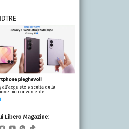
NDTRE
tphone pieghevoli
 all'acquisto e scelta della
ione più conveniente
I
i Libero Magazine: