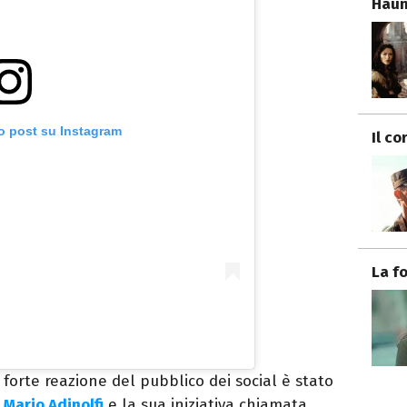
Haun
o post su Instagram
Il co
La f
 forte reazione del pubblico dei social è stato
u
Mario Adinolfi
e la sua iniziativa chiamata