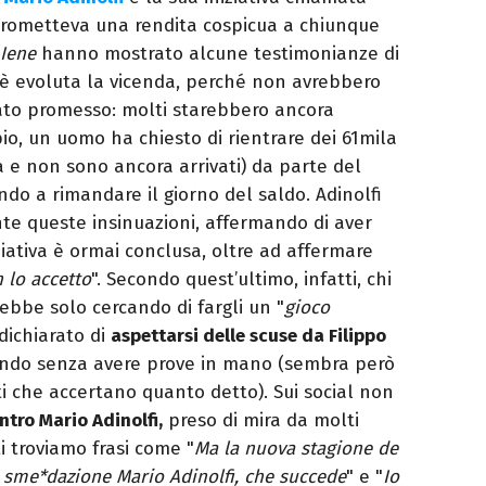
prometteva una rendita cospicua a chiunque
 Iene
hanno mostrato alcune testimonianze di
i è evoluta la vicenda, perché non avrebbero
tato promesso: molti starebbero ancora
o, un uomo ha chiesto di rientrare dei 61mila
 e non sono ancora arrivati) da parte del
ando a rimandare il giorno del saldo. Adinolfi
e queste insinuazioni, affermando di aver
ziativa è ormai conclusa, oltre ad affermare
 lo accetto
". Secondo quest’ultimo, infatti, chi
rebbe solo cercando di fargli un "
gioco
a dichiarato di
aspettarsi delle scuse da Filippo
ando senza avere prove in mano (sembra però
i che accertano quanto detto). Sui social non
tro Mario Adinolfi,
preso di mira da molti
i troviamo frasi come "
Ma la nuova stagione de
o sme*dazione Mario Adinolfi, che succede
" e "
Io