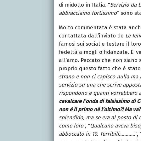
di midollo in Italia. "
Servizio da b
abbracciamo fortissimo
" sono sta
Molto commentata è stata anch
contattata dall’inviato de
Le Ien
famosi sui social e testare il lor
fedeltà a mogli o fidanzate. E’ 
all’amo. Peccato che non siano s
proprio questo fatto che è stato c
strano e non ci capisco nulla ma 
servizio su una che scrive appost
rispondono e quanti vorrebbero a
cavalcare l’onda di falsissimo di 
non è il primo né l’ultimo?! Ma va?!
splendido, ma se era al posto di 
come loro
", "
Qualcuno aveva bisog
abboccato in 10. Terribili…………
", 