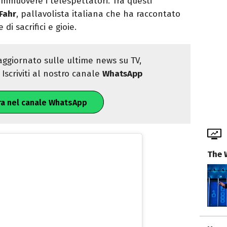
ommuovere i telespettatori. Tra questi
Fahr
, pallavolista italiana che ha raccontato
di sacrifici e gioie.
ggiornato sulle ultime news su TV,
Iscriviti al nostro canale
WhatsApp
ra nel canale WhatsApp
The 