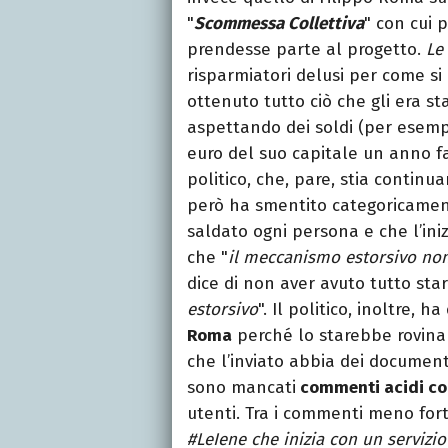
"
Scommessa Collettiva
" con cui 
prendesse parte al progetto.
Le
risparmiatori delusi per come s
ottenuto tutto ciò che gli era s
aspettando dei soldi (per esempi
euro del suo capitale un anno fa
politico, che, pare, stia continu
però ha smentito categoricament
saldato ogni persona e che l’ini
che "
il meccanismo estorsivo non
dice di non aver avuto tutto sta
estorsivo
". Il politico, inoltre, h
Roma
perché lo starebbe rovin
che l’inviato abbia dei document
sono mancati
commenti acidi con
utenti. Tra i commenti meno fort
#LeIene
che inizia con un servizi