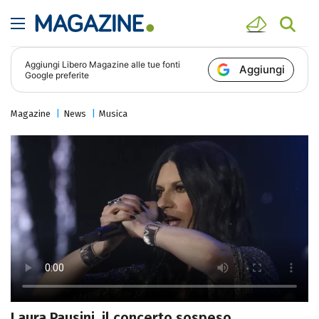
Aggiungi
Libero Magazine
alle tue fonti
Aggiungi
Google preferite
Magazine
News
Musica
Laura Pausini, il concerto sospeso