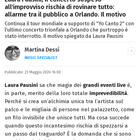
all'improvviso rischia di rovinare tutto:
allarme tra il pubblico a Orlando. Il motivo
Continua il tour mondiale a supporto di "Yo Canto 2" con
l'ultimo concerto trionfale a Orlando che purtroppo è
stato interrotto. Il motivo spiegato da Laura Pausini
Martina Dessì
MUSIC SPECIALIST
Ascolto, scrivo, a volte recensisco, smonto
Pubblicato:
23 Maggio 2026 16:00
classifiche: la musica è il mio primo amore.
Laura Pausini
sa che magia dei
grandi eventi live
è,
in parte, merito della loro totale
imprevedibilità
.
Perché si crea un’alchimia unica tra l’artista sul
palco e le migliaia di persone nel palazzetto, come
un filo invisibile che unisce tutti. Ma cosa succede
quando questo incantesimo rischia di spezzarsi a
un passo dal traguardo? È la domanda che si sono