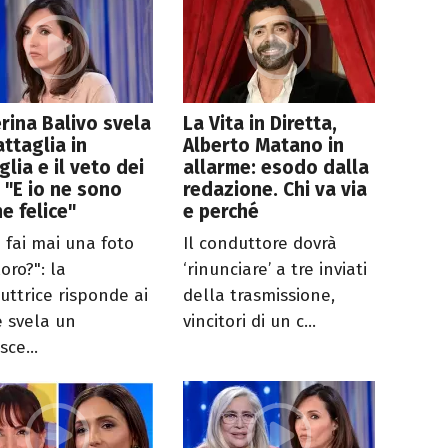
rina Balivo svela
La Vita in Diretta,
attaglia in
Alberto Matano in
glia e il veto dei
allarme: esodo dalla
i: "E io ne sono
redazione. Chi va via
e felice"
e perché
 fai mai una foto
Il conduttore dovrà
oro?": la
‘rinunciare’ a tre inviati
uttrice risponde ai
della trasmissione,
e svela un
vincitori di un c...
sce...