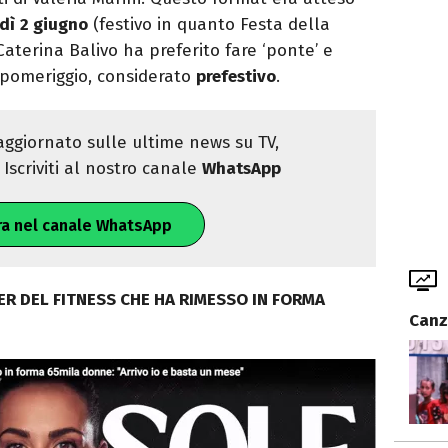
dì
2 giugno
(festivo in quanto Festa della
terina Balivo ha preferito fare ‘ponte’ e
 pomeriggio, considerato
prefestivo
.
ggiornato sulle ultime news su TV,
Iscriviti al nostro canale
WhatsApp
ra nel canale WhatsApp
CER DEL FITNESS CHE HA RIMESSO IN FORMA
Canz