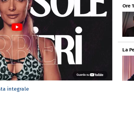
Ore 
La P
sta integrale