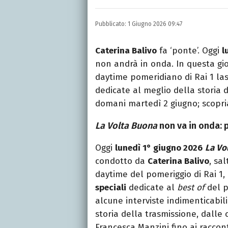
Laurea in Lettere, smania
e della Pixar).
Pubblicato:
1 Giugno 2026 09:47
Caterina Balivo
fa ‘ponte’. Oggi
l
non andrà in onda. In questa gi
daytime pomeridiano di Rai 1 la
dedicate al meglio della storia 
domani martedì 2 giugno; scop
La Volta Buona
non va in onda: 
Oggi
lunedì 1° giugno 2026
La Vo
condotto da
Caterina Balivo
, sa
daytime del pomeriggio di Rai 1,
speciali
dedicate al
best of
del p
alcune interviste indimenticabil
storia della trasmissione, dalle 
Francesca Manzini fino ai raccont