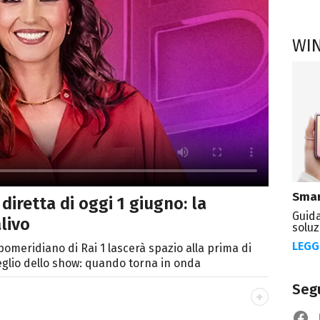
WI
Smar
diretta di oggi 1 giugno: la
Guida
livo
soluz
LEGG
omeridiano di Rai 1 lascerà spazio alla prima di
eglio dello show: quando torna in onda
Segu