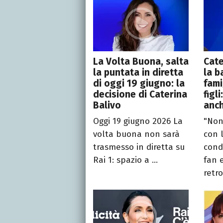
La Volta Buona, salta
Cate
la puntata in diretta
la b
di oggi 19 giugno: la
fami
decisione di Caterina
figl
Balivo
anch
Oggi 19 giugno 2026 La
"Non
volta buona non sarà
con l
trasmesso in diretta su
cond
Rai 1: spazio a ...
fan 
retro