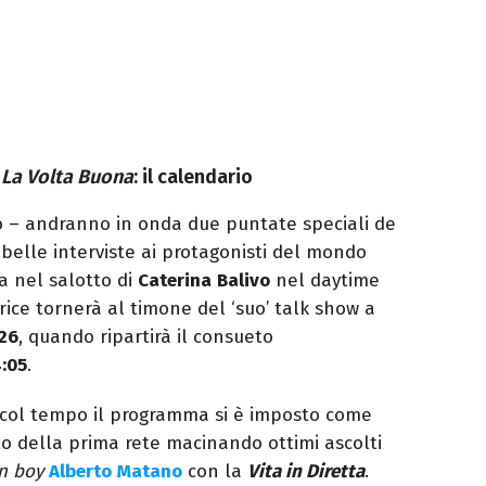
a
La Volta Buona
: il calendario
o – andranno in onda due puntate speciali de
belle interviste ai protagonisti del mondo
a nel salotto di
Caterina
Balivo
nel daytime
rice tornerà al timone del ‘suo’ talk show a
026
, quando ripartirà il consueto
:05
.
3, col tempo il programma si è imposto come
o della prima rete macinando ottimi ascolti
n boy
Alberto
Matano
con la
Vita in Diretta
.