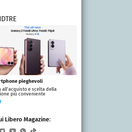
NDTRE
tphone pieghevoli
 all'acquisto e scelta della
ione più conveniente
I
i Libero Magazine: