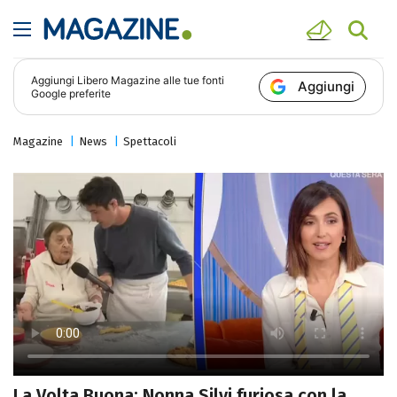
Aggiungi
Libero Magazine
alle tue fonti
Aggiungi
Google preferite
Magazine
News
Spettacoli
La Volta Buona: Nonna Silvi furiosa con la