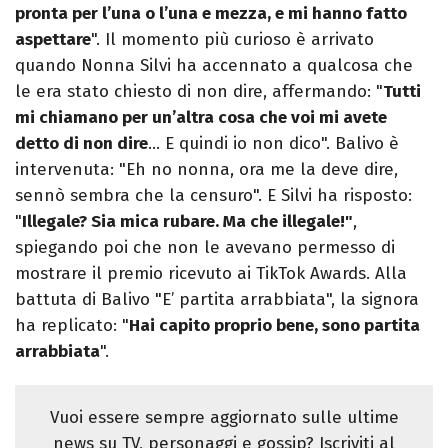
pronta per l’una o l’una e mezza, e mi hanno fatto
aspettare
". Il momento più curioso è arrivato
quando Nonna Silvi ha accennato a qualcosa che
le era stato chiesto di non dire, affermando: "
Tutti
mi chiamano per un’altra cosa che voi mi avete
detto di non dire
… E quindi io non dico". Balivo è
intervenuta: "Eh no nonna, ora me la deve dire,
sennò sembra che la censuro". E Silvi ha risposto:
"
Illegale? Sia mica rubare. Ma che illegale!"
,
spiegando poi che non le avevano permesso di
mostrare il premio ricevuto ai TikTok Awards. Alla
battuta di Balivo "E’ partita arrabbiata", la signora
ha replicato: "
Hai capito proprio bene, sono partita
arrabbiata
".
Vuoi essere sempre aggiornato sulle ultime
news su TV, personaggi e gossip? Iscriviti al