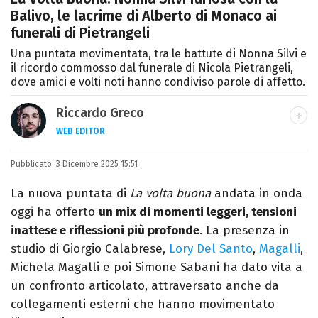
Balivo, le lacrime di Alberto di Monaco ai
funerali di Pietrangeli
Una puntata movimentata, tra le battute di Nonna Silvi e
il ricordo commosso dal funerale di Nicola Pietrangeli,
dove amici e volti noti hanno condiviso parole di affetto.
Riccardo Greco
WEB EDITOR
LINKEDIN
Pubblicato:
Si avvicina all'editoria studiando all'IED
3 Dicembre 2025 15:51
come Fashion Editor. Si specializza poi in
La nuova puntata di
La volta buona
andata in onda
Comunicazione digitale, Giornalismo e
oggi ha offerto
un mix di momenti leggeri, tensioni
Nuovi media presso La Sapienza,
inattese e riflessioni più profonde
. La presenza in
collaborando con alcune testate ed uffici
studio di Giorgio Calabrese,
Lory Del Santo
,
Magalli
,
stampa.
Michela Magalli e poi Simone Sabani ha dato vita a
un confronto articolato, attraversato anche da
collegamenti esterni che hanno movimentato