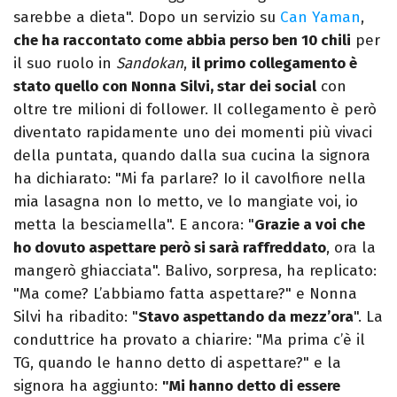
sarebbe a dieta". Dopo un servizio su
Can Yaman
,
che ha raccontato come abbia perso ben 10 chili
per
il suo ruolo in
Sandokan
,
il primo collegamento è
stato quello con Nonna Silvi, star dei social
con
oltre tre milioni di follower. Il collegamento è però
diventato rapidamente uno dei momenti più vivaci
della puntata, quando dalla sua cucina la signora
ha dichiarato: "Mi fa parlare? Io il cavolfiore nella
mia lasagna non lo metto, ve lo mangiate voi, io
metta la besciamella". E ancora: "
Grazie a voi che
ho dovuto aspettare però si sarà raffreddato
, ora la
mangerò ghiacciata". Balivo, sorpresa, ha replicato:
"Ma come? L’abbiamo fatta aspettare?" e Nonna
Silvi ha ribadito: "
Stavo aspettando da mezz’ora
". La
conduttrice ha provato a chiarire: "Ma prima c’è il
TG, quando le hanno detto di aspettare?" e la
signora ha aggiunto:
"Mi hanno detto di essere