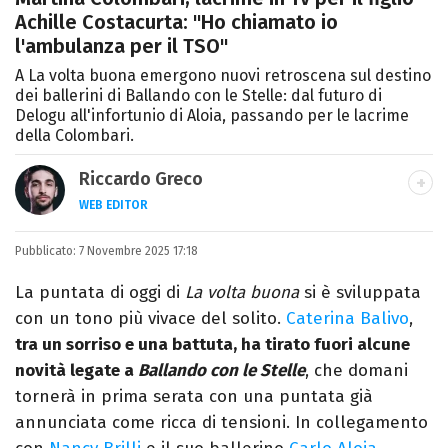
Achille Costacurta: "Ho chiamato io
l'ambulanza per il TSO"
A La volta buona emergono nuovi retroscena sul destino
dei ballerini di Ballando con le Stelle: dal futuro di
Delogu all'infortunio di Aloia, passando per le lacrime
della Colombari.
Riccardo Greco
WEB EDITOR
LINKEDIN
Pubblicato:
Si avvicina all'editoria studiando all'IED
7 Novembre 2025 17:18
come Fashion Editor. Si specializza poi in
La puntata di oggi di
La volta buona
si è sviluppata
Comunicazione digitale, Giornalismo e
con un tono più vivace del solito.
Caterina Balivo
,
Nuovi media presso La Sapienza,
tra un sorriso e una battuta, ha tirato fuori alcune
collaborando con alcune testate ed uffici
novità legate a
Ballando con le Stelle
, che domani
stampa.
tornerà in prima serata con una puntata già
annunciata come ricca di tensioni. In collegamento