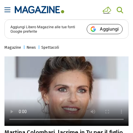
Aggiungi
Libero Magazine
alle tue fonti
Aggiungi
Google preferite
Magazine
News
Spettacoli
Martina Colombari, lacrime in Tv per il figlio