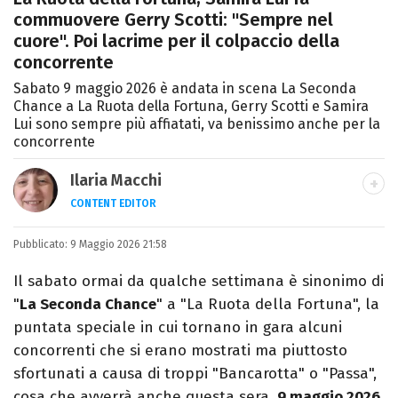
commuovere Gerry Scotti: "Sempre nel
cuore". Poi lacrime per il colpaccio della
concorrente
Sabato 9 maggio 2026 è andata in scena La Seconda
Chance a La Ruota della Fortuna, Gerry Scotti e Samira
Lui sono sempre più affiatati, va benissimo anche per la
concorrente
Ilaria Macchi
CONTENT EDITOR
Laureata in Linguaggi dei Media, amo il
Pubblicato:
9 Maggio 2026 21:58
giornalismo, il calcio, la TV e la moda, dove
cerco sempre le ultime tendenze.
Il sabato ormai da qualche settimana è sinonimo di
"
La Seconda Chance
" a "La Ruota della Fortuna", la
puntata speciale in cui tornano in gara alcuni
concorrenti che si erano mostrati ma piuttosto
sfortunati a causa di troppi "Bancarotta" o "Passa",
cosa che avverrà anche questa sera,
9 maggio 2026
.