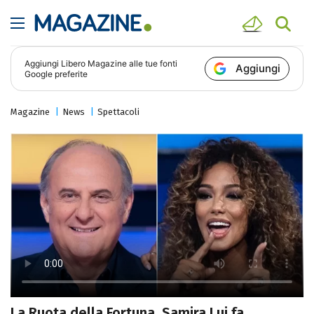
Aggiungi
Libero Magazine
alle tue fonti
Aggiungi
Google preferite
Magazine
News
Spettacoli
La Ruota della Fortuna, Samira Lui fa